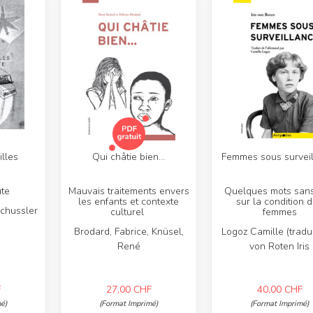
illes
Qui châtie bien…
Femmes sous survei
ute
Mauvais traitements envers
Quelques mots sans
les enfants et contexte
sur la condition 
Schussler
culturel
femmes
Brodard, Fabrice, Knüsel,
Logoz Camille (traduc
René
von Roten Iris
F
27,00
CHF
40,00
CHF
é)
(Format Imprimé)
(Format Imprimé)