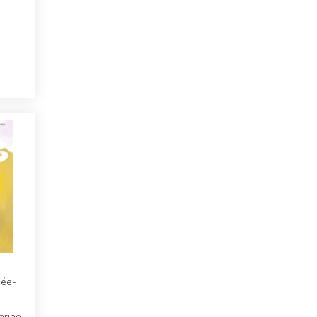
sée-
arine