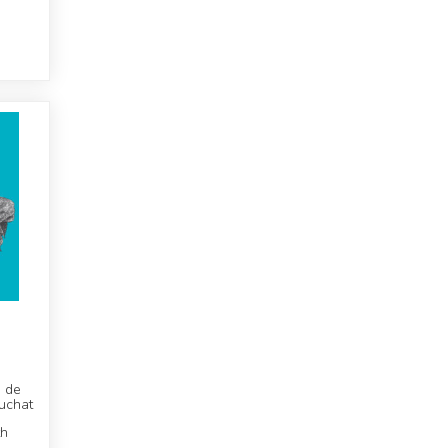
n de
uchat
th