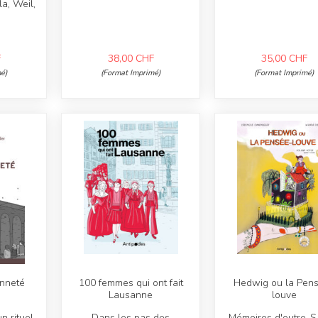
a, Weil,
F
38,00
CHF
35,00
CHF
é)
(Format Imprimé)
(Format Imprimé)
enneté
100 femmes qui ont fait
Hedwig ou la Pen
Lausanne
louve
n rituel
Dans les pas des
Mémoires d'outre-S