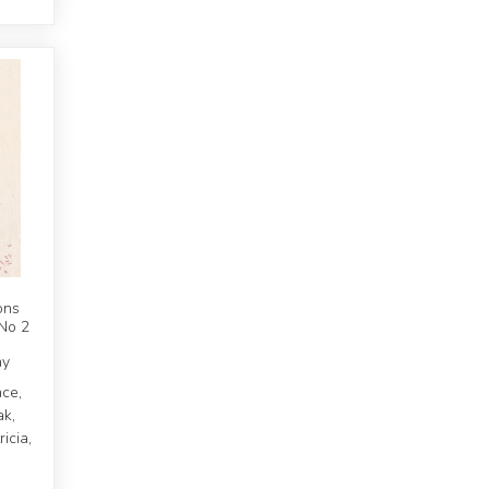
ons
 No 2
hy
ce,
ak,
icia,