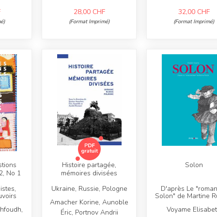
F
28,00
CHF
32,00
CHF
é)
(Format Imprimé)
(Format Imprimé)
tions
Histoire partagée,
Solon
2, No 1
mémoires divisées
istes,
Ukraine, Russie, Pologne
D'après Le "roma
uvoirs
Solon" de Martine R
Amacher Korine, Aunoble
ahfoudh,
Voyame Elisabe
Éric, Portnov Andrii