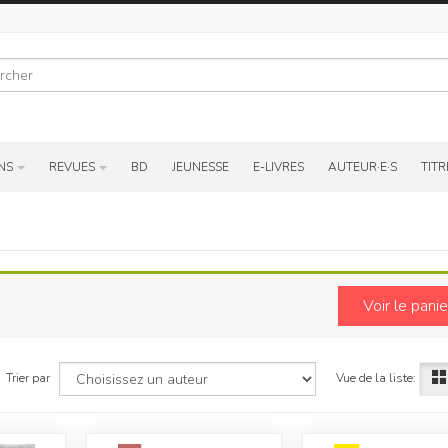
r
NS
REVUES
BD
JEUNESSE
E-LIVRES
AUTEUR·E·S
TITR
Voir le panie
Vue de la liste:
Trier par