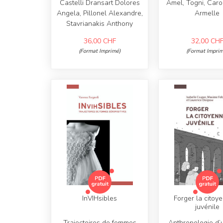
Castelli Dransart Dolores
Amel, Togni, Carol
Angela, Pillonel Alexandre,
Armelle
Stavrianakis Anthony
36,00
CHF
32,00
CH
(Format Imprimé)
(Format Imprim
InVIHsibles
Forger la citoy
juvénile
Trajectoires de femmes
Anthropologie d’u