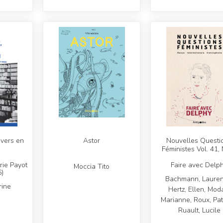
nivers en
Astor
Nouvelles Questi
Féministes Vol. 41,
irie Payot
Faire avec Delp
Moccia Tito
)
Bachmann, Lauren
rine
Hertz, Ellen, Mod
Marianne, Roux, Patr
Ruault, Lucile