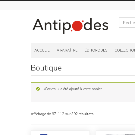
Recherche
Skip
to
ACCUEIL
A PARAÎTRE
ÉDITOPODES
COLLECTIO
content
Boutique
«Cocktail» a été ajouté à votre panier.
Affichage de 97–112 sur 392 résultats