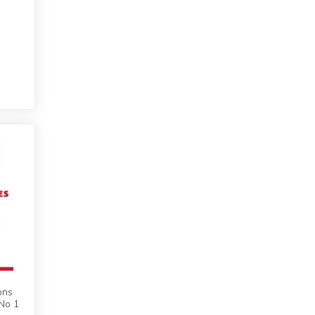
ons
 No 1