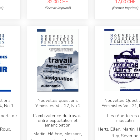
F
32,00
CHF
17,00
CHF
é)
(Format Imprimé)
(Format Imprimé)
tions
Nouvelles questions
Nouvelles Questi
4, No 1
féministes Vol. 27, No 2
Féministes Vol. 21,
pports de
L'ambivalence du travail:
Les répertoires 
entre exploitation et
masculin
émancipation
 Roux,
Hertz, Ellen, Martin, 
Martin, Hélène, Messant,
Rey, Séverine