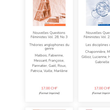
Nouvelles Questions
Nouvelles Ques
Féministes Vol. 28, No 3
Féministes Vol. 2
Théories anglophones du
Les disciplines 
genre
Chaponnière, Ma
Malbois, Fabienne,
Gillioz, Lucienne, 
Messant, Françoise,
Gabrielle
Pannatier, Gaël, Roux,
Patricia, Vuille, Marilène
17,00
CHF
17,00
CH
(Format Imprimé)
(Format Imprim