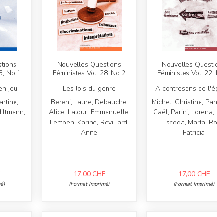
tions
Nouvelles Questions
Nouvelles Questi
3, No 1
Féministes Vol. 28, No 2
Féministes Vol. 22,
en jeu
Les lois du genre
A contresens de l'ég
rtine,
Bereni, Laure, Debauche,
Michel, Christine, Pan
Hiltmann,
Alice, Latour, Emmanuelle,
Gaël, Parini, Lorena,
Lempen, Karine, Revillard,
Escoda, Marta, Ro
Anne
Patricia
F
17,00
CHF
17,00
CHF
é)
(Format Imprimé)
(Format Imprimé)