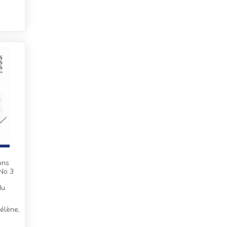
ons
 No 3
du
Hélène,