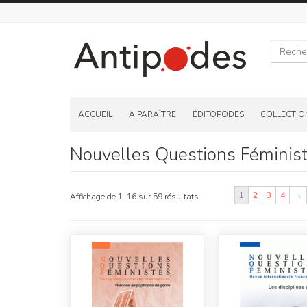
Recherche
Skip
to
ACCUEIL
A PARAÎTRE
ÉDITOPODES
COLLECTIO
content
Nouvelles Questions Féminis
1
2
3
4
→
Affichage de 1–16 sur 59 résultats