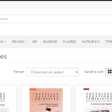
r
NS
REVUES
BD
JEUNESSE
E-LIVRES
AUTEUR·E·S
TITR
tes
Vue de la liste:
Trier par