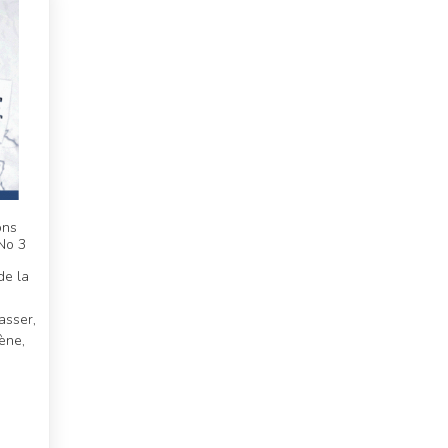
ons
 No 3
de la
Jasser,
ène,