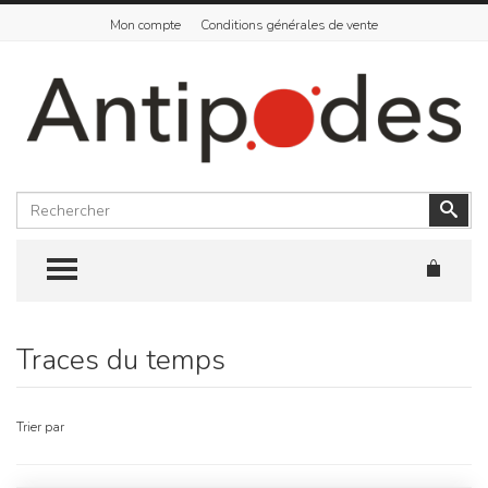
Mon compte
Conditions générales de vente
Rechercher
Vali
TOGGLE MENU
Traces du temps
Skip
to
content
Trier par