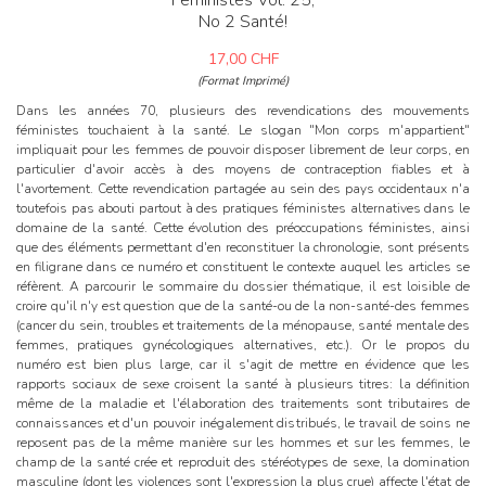
No 2 Santé!
17,00
CHF
(Format Imprimé)
Dans les années 70, plusieurs des revendications des mouvements
féministes touchaient à la santé. Le slogan "Mon corps m'appartient"
impliquait pour les femmes de pouvoir disposer librement de leur corps, en
particulier d'avoir accès à des moyens de contraception fiables et à
l'avortement. Cette revendication partagée au sein des pays occidentaux n'a
toutefois pas abouti partout à des pratiques féministes alternatives dans le
domaine de la santé. Cette évolution des préoccupations féministes, ainsi
que des éléments permettant d'en reconstituer la chronologie, sont présents
en filigrane dans ce numéro et constituent le contexte auquel les articles se
réfèrent. A parcourir le sommaire du dossier thématique, il est loisible de
croire qu'il n'y est question que de la santé-ou de la non-santé-des femmes
(cancer du sein, troubles et traitements de la ménopause, santé mentale des
femmes, pratiques gynécologiques alternatives, etc.). Or le propos du
numéro est bien plus large, car il s'agit de mettre en évidence que les
rapports sociaux de sexe croisent la santé à plusieurs titres: la définition
même de la maladie et l'élaboration des traitements sont tributaires de
connaissances et d'un pouvoir inégalement distribués, le travail de soins ne
reposent pas de la même manière sur les hommes et sur les femmes, le
champ de la santé crée et reproduit des stéréotypes de sexe, la domination
masculine (dont les violences sont l'expression la plus crue) affecte l'état de