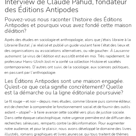
Interview de Claude Pahud, fondateur
des Éditions Antipodes
Pouvez-vous nous raconter l’histoire des Éditions
Antipodes et pourquoi vous avez fondé cette maison
d’édition?
Après des études en sociologie et anthropologie, alors que j’étais libraire à la
Librairie Basta!, j’ai réalisé et publié un guide voulant faire l’état des lieux et
des organisations ou associations alternatives, ou «de gauche»:
À Lausanne
autrement
. Le virus de l’édition est aussitôt entré en moi. Très rapidement, le
professeur Hans-Ulrich Jost m’a confié sa collection Histoire et sociétés
contemporaines. D’autres ont suivi, de la sociologie, aux sciences politiques,
en passant par l’anthropologie.
Les Éditions Antipodes sont une maison engagée.
Qu’est-ce que cela signifie concrètement? Quelle
est la démarche ou la ligne éditoriale poursuivie?
Le fil rouge – et noir – depuis mes études, comme libraire puis comme éditeur,
est de chercher à comprendre le fonctionnement social et de fournir des outils
aidant – utopie? – à faire avancer cette société vers plus de justice sociale.
Dans cette époque catastrophique, notre urgence première est de diffuser des
recherches sérieuses, remparts contre la désinformation. Pour augmenter
notre audience, et pour le plaisir, nous avons développé le domaine des livres
illustrés, romans graphiques et livres jeunesse, qui tous traitent de thèmes