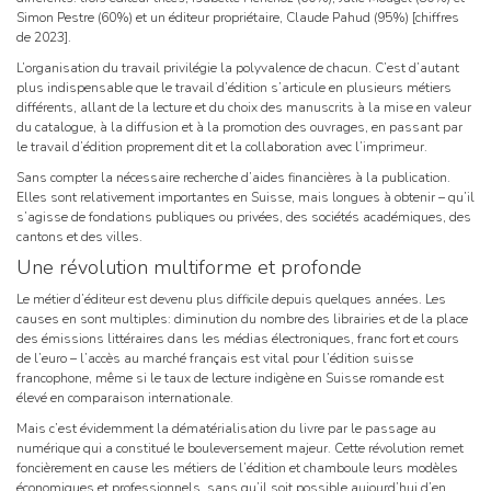
Simon Pestre (60%) et un éditeur propriétaire, Claude Pahud (95%) [chiffres
de 2023].
L’organisation du travail privilégie la polyvalence de chacun. C’est d’autant
plus indispensable que le travail d’édition s’articule en plusieurs métiers
différents, allant de la lecture et du choix des manuscrits à la mise en valeur
du catalogue, à la diffusion et à la promotion des ouvrages, en passant par
le travail d’édition proprement dit et la collaboration avec l’imprimeur.
Sans compter la nécessaire recherche d’aides financières à la publication.
Elles sont relativement importantes en Suisse, mais longues à obtenir – qu’il
s’agisse de fondations publiques ou privées, des sociétés académiques, des
cantons et des villes.
Une révolution multiforme et profonde
Le métier d’éditeur est devenu plus difficile depuis quelques années. Les
causes en sont multiples: diminution du nombre des librairies et de la place
des émissions littéraires dans les médias électroniques, franc fort et cours
de l’euro – l’accès au marché français est vital pour l’édition suisse
francophone, même si le taux de lecture indigène en Suisse romande est
élevé en comparaison internationale.
Mais c’est évidemment la dématérialisation du livre par le passage au
numérique qui a constitué le bouleversement majeur. Cette révolution remet
foncièrement en cause les métiers de l’édition et chamboule leurs modèles
économiques et professionnels, sans qu’il soit possible aujourd’hui d’en