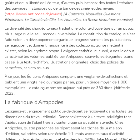
goûts et de la liberté de l’éditeur, d’autres publications: des textes littéraires,
des ouvrages historiques ou de la bande dessinée, et des revues
(
https://www.antipodes.ch/revues
)
(A Contrario, Nouvelles Questions
Féministes, Le Cartable de Clio, Les Annuelles, La Revue historique vaudoise)
.
La diversité des choix éditoriaux traduit une volonté d’ouverture sur un public
plus large que le seul monde universitaire. La constitution du catalogue s’est
faite selon un développement organique, progressivement les publications
se regroupent et donnent naissance à des collections, qui se mettent à
exister, selon leur rythme propre. L’exigence esthétique, aussi, a dès le début
caractérisé les volumes publiés par Antipodes: couvertures élégantes blanc
cassé, à la texture chiffon, illustrations originales, choix des polices de
caractères, cahiers cousus.
À ce jour, les Éditions Antipodes comptent une vingtaine de collections et
publient une vingtaine d’ouvrages par an, pour un tirage moyen de 1’000
exemplaires. Le catalogue compte aujourd’hui près de 350 titres [chiffre de
2023].
La fabrique d’Antipodes
L’exigence et l’engagement politique de départ se retrouvent dans toutes les
dimensions du travail éditorial. Donner existence à un texte, privilégier tant
l’adéquation de l’objet livre au contenu que sa qualité matérielle. Chez
Antipodes, quatre personnes se répartissent les tâches de la maison
d’édition, salariées selon une échelle 1:1, mais avec des taux d’activité
différents: trois éditeur·trices, Isabelle Henchoz (60%), Julie Mougel (80%) et