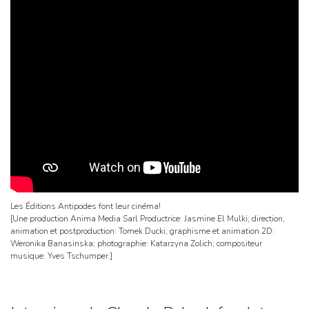
Les Éditions Antipodes font leur cinéma!
[Une production Anima Media Sarl Productrice: Jasmine El Mulki; direction,
animation et postproduction: Tomek Ducki; graphisme et animation 2D:
Weronika Banasinska; photographie: Katarzyna Zolich; compositeur
musique: Yves Tschumper.]