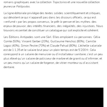
romans graphiques avec la collection
Trajectoires
et une nouvelle collection
jeunesse
Petitpodes
.
La ligne éditoriale privilégie des textes solides scientifiquement et critiques,
qui dévoilent ce qui n’apparaît pas dans les discours officiels, ce qui est
« enfumé » par les propos convenus, le prêt-à-penser et les mythes: des
enjeux de pouvoir, des intérêts financiers, des inégalités, des injustices. Nous
trouvons essentiel de constituer un catalogue qui soit explicite et cohérent.
Les Éditions Antipodes sont une Sàrl. Elles emploient six personnes: Célia
Comte (50%), Vincent Gerber (20%), Guillaume Henchoz (80%), Camille
Logoz (40%), Simon Pestre (70%) et Claude Pahud (80%). L’échelle salariale
est de 1:1,35 et le salaire brut pour un plein temps est de 5’200 fr. Cela
correspond à un salaire de menuisier ou d’installateur sanitaire; c’est un peu
plus élevé qu’un salaire de polisseur de marbre et de granit ou d’infirmier, et
un peu moins qu’un salaire de forgeron, de vitrier-monteur ou d’assistant
dentaire.