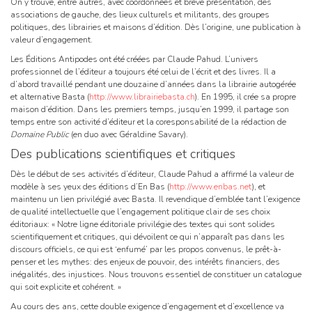
On y trouve, entre autres, avec coordonnées et brève présentation, des
associations de gauche, des lieux culturels et militants, des groupes
politiques, des librairies et maisons d’édition. Dès l’origine, une publication à
valeur d’engagement.
Les Éditions Antipodes ont été créées par Claude Pahud. L’univers
professionnel de l’éditeur a toujours été celui de l’écrit et des livres. Il a
d’abord travaillé pendant une douzaine d’années dans la librairie autogérée
et alternative Basta (
http://www.librairiebasta.ch
). En 1995, il crée sa propre
maison d’édition. Dans les premiers temps, jusqu’en 1999, il partage son
temps entre son activité d’éditeur et la coresponsabilité de la rédaction de
Domaine Public
(en duo avec Géraldine Savary).
Des publications scientifiques et critiques
Dès le début de ses activités d’éditeur, Claude Pahud a affirmé la valeur de
modèle à ses yeux des éditions d’En Bas (
http://www.enbas.net
), et
maintenu un lien privilégié avec Basta. Il revendique d’emblée tant l’exigence
de qualité intellectuelle que l’engagement politique clair de ses choix
éditoriaux: « Notre ligne éditoriale privilégie des textes qui sont solides
scientifiquement et critiques, qui dévoilent ce qui n’apparaît pas dans les
discours officiels, ce qui est ‘enfumé’ par les propos convenus, le prêt-à-
penser et les mythes: des enjeux de pouvoir, des intérêts financiers, des
inégalités, des injustices. Nous trouvons essentiel de constituer un catalogue
qui soit explicite et cohérent. »
Au cours des ans, cette double exigence d’engagement et d’excellence va