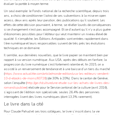
évaluer la portée à moyen terme.
Un seul exemple: le Fonds national de la recherche scientifique, depuis trois
ans, a choisi de conditionner l’octroi de ses subventions à la mise en open
access, deux ans après leur parution, des publications qu’il soutient. Les
effets de cette décision pourraient, à terme, se révéler lourds de conséquences
si ce changement n’est pas accompagné. Et ce d’autant qu’il n’y a plus guère
d’économies possibles pour l’éditeur qui veut maintenir un niveau élevé de
qualité. Il n’empêche, les Éditions Antipodes sont entrées rapidement dans
l’ère numérique et leurs responsables suivent de très près les évolutions
techniques en ce domaine.
Il semble, aux dernières nouvelles, que le livre papier se maintient bien par
rapport à sa version numérique. Aux USA, après des débuts en fanfare, la
progression du livre numérique s’est fortement ralentie et, fin 2015, on a
assisté à un renversement de tendance et à une baisse d’un tiers du marché
(
https://www.actualitte.com/article/monde-edition/usa-les-editeurs-vendent-
10-d-ebooks-de-moins/60728
) (de 30% à 20%). Dans le canton de Genève,
selon l’enquête (
http://ge.ch/culture/une-etude-sur-les-achats-de-livres-des-
romandspubliee
) réalisée pour le Service cantonal de la culture (avril 2016),
s’agissant de l’édition non spécialisée, seules 26,4% des personnes
interrogées lisent des livres numériques (dont 13,3% rarement).
Le livre dans la cité
Pour Claude Pahud et ses trois collègues, le livre s’inscrit dans la vie