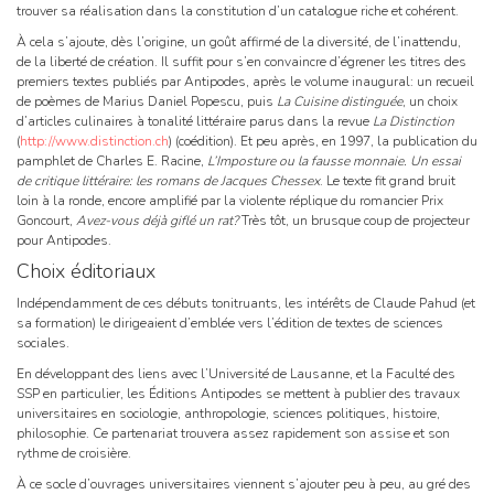
trouver sa réalisation dans la constitution d’un catalogue riche et cohérent.
À cela s’ajoute, dès l’origine, un goût affirmé de la diversité, de l’inattendu,
de la liberté de création. Il suffit pour s’en convaincre d’égrener les titres des
premiers textes publiés par Antipodes, après le volume inaugural: un recueil
de poèmes de Marius Daniel Popescu, puis
La Cuisine distinguée
, un choix
d’articles culinaires à tonalité littéraire parus dans la revue
La Distinction
(
http://www.distinction.ch
) (coédition). Et peu après, en 1997, la publication du
pamphlet de Charles E. Racine,
L’Imposture ou la fausse monnaie. Un essai
de critique littéraire: les romans de Jacques Chessex
. Le texte fit grand bruit
loin à la ronde, encore amplifié par la violente réplique du romancier Prix
Goncourt,
Avez-vous déjà giflé un rat?
Très tôt, un brusque coup de projecteur
pour Antipodes.
Choix éditoriaux
Indépendamment de ces débuts tonitruants, les intérêts de Claude Pahud (et
sa formation) le dirigeaient d’emblée vers l’édition de textes de sciences
sociales.
En développant des liens avec l’Université de Lausanne, et la Faculté des
SSP en particulier, les Éditions Antipodes se mettent à publier des travaux
universitaires en sociologie, anthropologie, sciences politiques, histoire,
philosophie. Ce partenariat trouvera assez rapidement son assise et son
rythme de croisière.
À ce socle d’ouvrages universitaires viennent s’ajouter peu à peu, au gré des