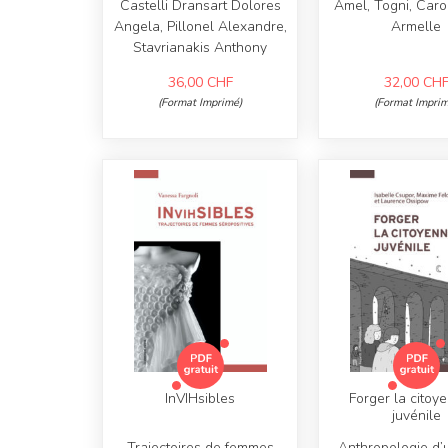
Castelli Dransart Dolores
Amel, Togni, Carol
Angela, Pillonel Alexandre,
Armelle
Stavrianakis Anthony
36,00
CHF
32,00
CH
(Format Imprimé)
(Format Imprim
InVIHsibles
Forger la citoy
juvénile
Trajectoires de femmes
Anthropologie d’u