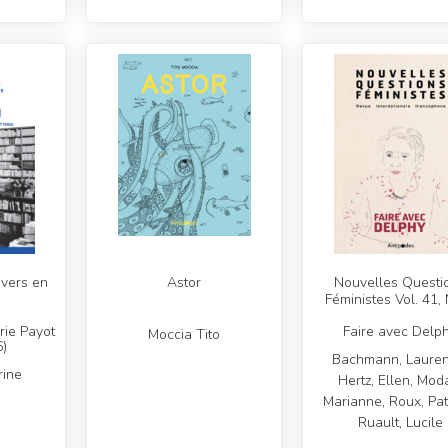
nivers en
Astor
Nouvelles Questi
Féministes Vol. 41,
irie Payot
Faire avec Delp
Moccia Tito
)
Bachmann, Lauren
rine
Hertz, Ellen, Mod
Marianne, Roux, Patr
Ruault, Lucile