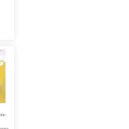
sée-
arine