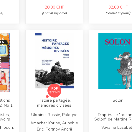
F
28,00
CHF
32,00
CHF
é)
(Format Imprimé)
(Format Imprimé)
tions
Histoire partagée,
Solon
2, No 1
mémoires divisées
istes,
Ukraine, Russie, Pologne
D'après Le "roma
uvoirs
Solon" de Martine R
Amacher Korine, Aunoble
ahfoudh,
Voyame Elisabe
Éric, Portnov Andrii