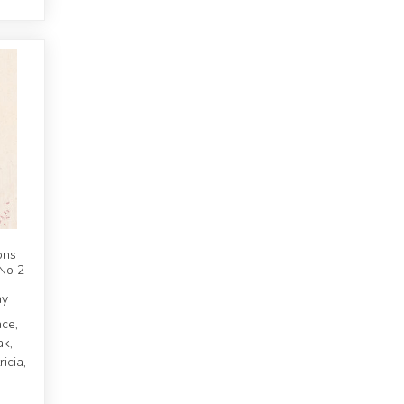
ons
 No 2
hy
ce,
ak,
icia,