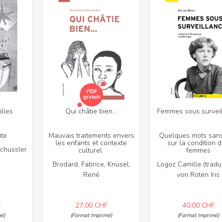
illes
Qui châtie bien…
Femmes sous survei
ute
Mauvais traitements envers
Quelques mots sans
les enfants et contexte
sur la condition 
Schussler
culturel
femmes
Brodard, Fabrice, Knüsel,
Logoz Camille (traduc
René
von Roten Iris
F
27,00
CHF
40,00
CHF
é)
(Format Imprimé)
(Format Imprimé)