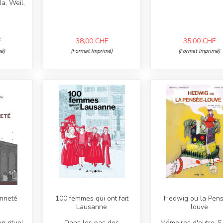
a, Weil,
F
38,00
CHF
35,00
CHF
é)
(Format Imprimé)
(Format Imprimé)
enneté
100 femmes qui ont fait
Hedwig ou la Pen
Lausanne
louve
n rituel
Dans les pas des
Mémoires d'outre-S