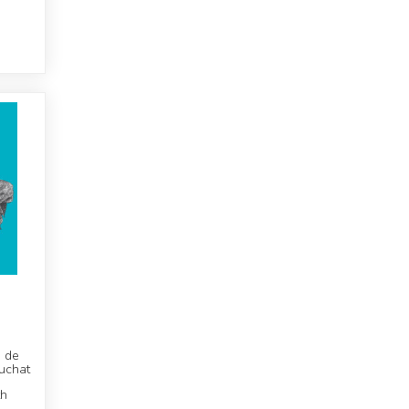
n de
uchat
th