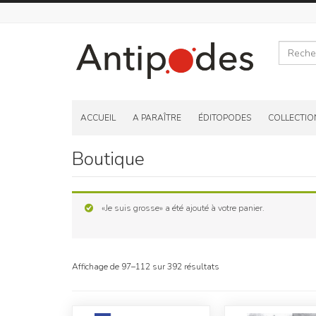
Recherche
Skip
to
ACCUEIL
A PARAÎTRE
ÉDITOPODES
COLLECTIO
content
Boutique
«Je suis grosse» a été ajouté à votre panier.
Affichage de 97–112 sur 392 résultats