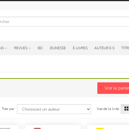
r
NS
REVUES
BD
JEUNESSE
E-LIVRES
AUTEUR·E·S
TITR
Voir le panie
Vue de la liste:
Trier par