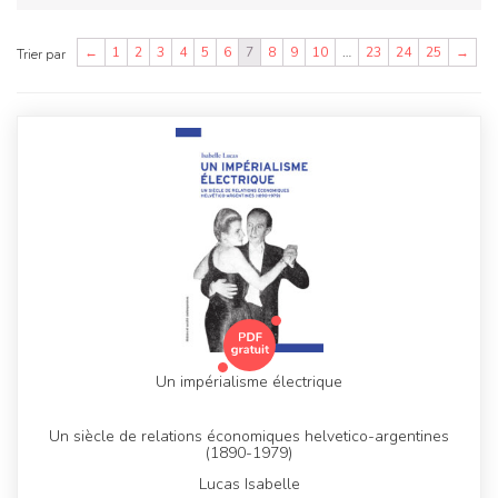
←
1
2
3
4
5
6
7
8
9
10
…
23
24
25
→
Trier par
Un impérialisme électrique
Un siècle de relations économiques helvetico-argentines
(1890-1979)
Lucas Isabelle