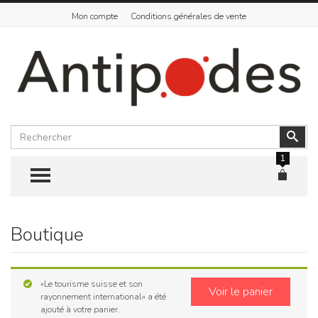
Mon compte
Conditions générales de vente
Rechercher
Vali
1
TOGGLE MENU
Boutique
Skip
to
content
«Le tourisme suisse et son
Voir le panier
rayonnement international» a été
ajouté à votre panier.