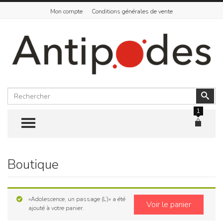
Mon compte
Conditions générales de vente
Rechercher
Vali
1
TOGGLE MENU
Boutique
Skip
to
content
«Adolescence, un passage (L’)» a été
Voir le panier
ajouté à votre panier.