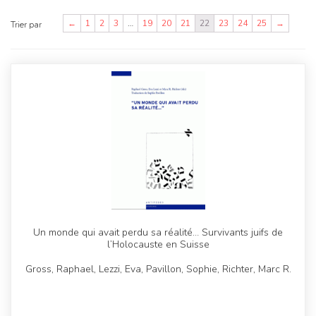
←
1
2
3
…
19
20
21
22
23
24
25
→
Trier par
Un monde qui avait perdu sa réalité… Survivants juifs de
l’Holocauste en Suisse
Gross, Raphael, Lezzi, Eva, Pavillon, Sophie, Richter, Marc R.