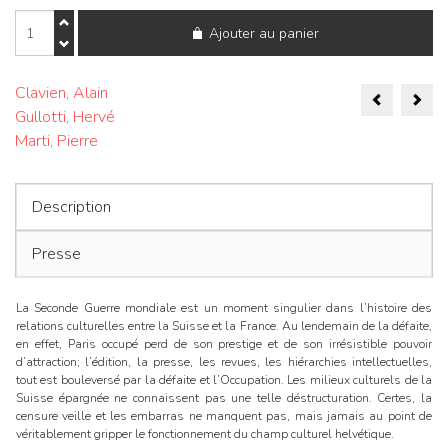
quantité
Ajouter au panier
de
La
province
Naviga
n'est
Clavien, Alain
plus
Gullotti, Hervé
de
la
Marti, Pierre
province.
l’articl
Description
Presse
La Seconde Guerre mondiale est un moment singulier dans l’histoire des
relations culturelles entre la Suisse et la France. Au lendemain de la défaite,
en effet, Paris occupé perd de son prestige et de son irrésistible pouvoir
d’attraction; l’édition, la presse, les revues, les hiérarchies intellectuelles,
tout est bouleversé par la défaite et l’Occupation. Les milieux culturels de la
Suisse épargnée ne connaissent pas une telle déstructuration. Certes, la
censure veille et les embarras ne manquent pas, mais jamais au point de
véritablement gripper le fonctionnement du champ culturel helvétique.