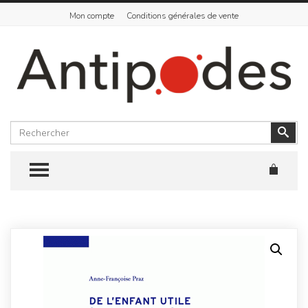
Mon compte
Conditions générales de vente
Rechercher
Vali
TOGGLE MENU
Skip
to
content