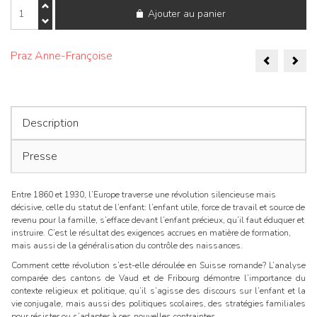
quantité
Ajouter au panier
de
De
l'enfant
Naviga
utile
Praz Anne-Françoise
à
de
l'enfant
précieux.
l’articl
Filles
et
Description
garçons
dans
Presse
les
cantons
de
Vaud
Entre 1860 et 1930, l’Europe traverse une révolution silencieuse mais
et
décisive, celle du statut de l’enfant: l’enfant utile, force de travail et source de
Fribourg
revenu pour la famille, s’efface devant l’enfant précieux, qu’il faut éduquer et
(1860-
instruire. C’est le résultat des exigences accrues en matière de formation,
1930)
mais aussi de la généralisation du contrôle des naissances.
Comment cette révolution s’est-elle déroulée en Suisse romande? L’analyse
comparée des cantons de Vaud et de Fribourg démontre l’importance du
contexte religieux et politique, qu’il s’agisse des discours sur l’enfant et la
vie conjugale, mais aussi des politiques scolaires, des stratégies familiales
pour résister ou s’adapter à ces nouvelles contraintes.