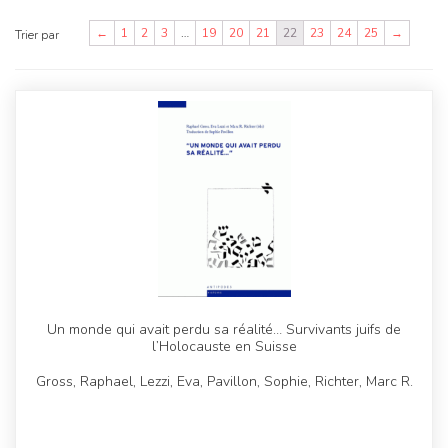
←
1
2
3
…
19
20
21
22
23
24
25
→
Trier par
Un monde qui avait perdu sa réalité… Survivants juifs de
l’Holocauste en Suisse
Gross, Raphael, Lezzi, Eva, Pavillon, Sophie, Richter, Marc R.