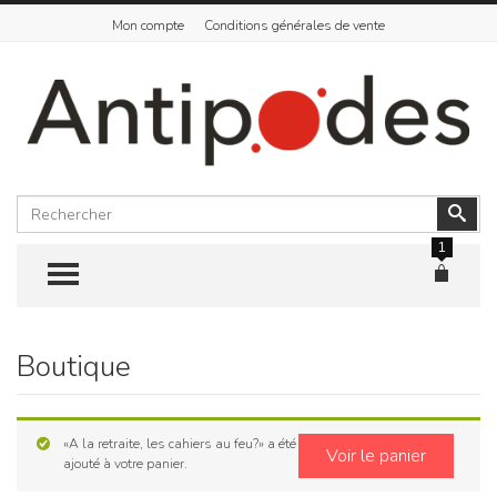
Mon compte
Conditions générales de vente
Rechercher
Vali
1
TOGGLE MENU
Boutique
Skip
to
content
«A la retraite, les cahiers au feu?» a été
Voir le panier
ajouté à votre panier.