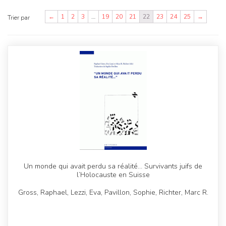
←
1
2
3
…
19
20
21
22
23
24
25
→
Trier par
Un monde qui avait perdu sa réalité… Survivants juifs de
l’Holocauste en Suisse
Gross, Raphael, Lezzi, Eva, Pavillon, Sophie, Richter, Marc R.