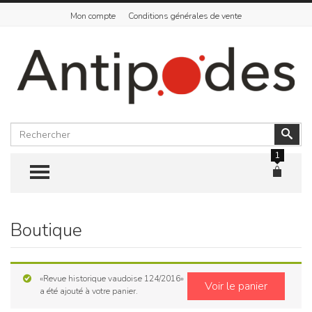
Mon compte
Conditions générales de vente
Rechercher
Vali
1
TOGGLE MENU
Boutique
Skip
to
content
«Revue historique vaudoise 124/2016»
Voir le panier
a été ajouté à votre panier.