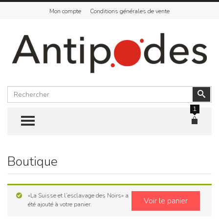
Mon compte
Conditions générales de vente
Rechercher
Vali
1
TOGGLE MENU
Boutique
Skip
to
content
«La Suisse et l’esclavage des Noirs» a
Voir le panier
été ajouté à votre panier.