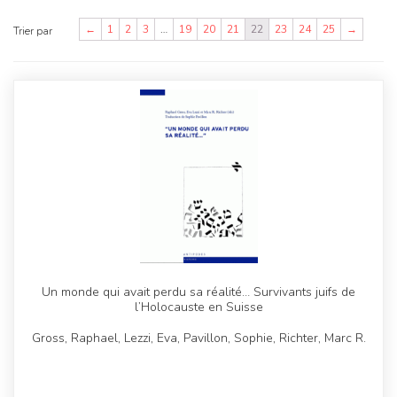
←
1
2
3
…
19
20
21
22
23
24
25
→
Trier par
Un monde qui avait perdu sa réalité… Survivants juifs de
l’Holocauste en Suisse
Gross, Raphael, Lezzi, Eva, Pavillon, Sophie, Richter, Marc R.