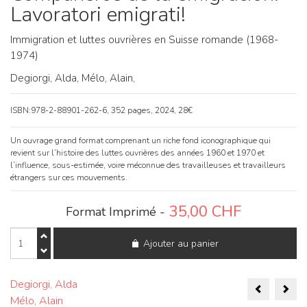
Lavoratori emigrati!
Immigration et luttes ouvrières en Suisse romande (1968-
1974)
Degiorgi, Alda,
Mélo, Alain,
ISBN:978-2-88901-262-6, 352 pages, 2024, 28€
Un ouvrage grand format comprenant un riche fond iconographique qui
revient sur l’histoire des luttes ouvrières des années 1960 et 1970 et
l’influence, sous-estimée, voire méconnue des travailleuses et travailleurs
étrangers sur ces mouvements.
35,00
CHF
Format Imprimé -
quantité
Ajouter au panier
de
Compañeros
de
Naviga
la
Degiorgi, Alda
emigración!
Mélo, Alain