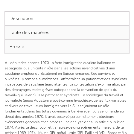
de
Lavoratori
emigrati!
l’articl
Description
Table des matières
Presse
Au début des années 1970, la forte immigration ouvrière italienne et
espagnole joua un certain rôle dans les actions revendicatives d’une
soudaine ampleur qui éclatèrent en Suisse romande. Ces ouvriers et
ouvrières –y compris autochtones– affrontaient un patronat et des syndicats
incapables de satisfaire leurs attentes. La contestation s’exprima alors par
des débrayages et des grèves outrepassant la convention de «paix du
travail» qui lie en Suisse patronat et syndicats. Le sociologue du travail et
journaliste Sergio Agustoni a posé comme hypothèse que les flux variables
et divers de travailleurs immigrés vers la Suisse jouèrent un rôle
fondamental dans les luttes ouvrières à Genève et en Suisse romande au
début des années 1970. Il avait observé personnellement plusieurs
événements genevois et en proposa une analyse dans un article publié en
1974. Après la description et l’analyse de cinq événements majeurs de la
période 1969-1974 –Murer (GE), métallurgie (GE), Paillard (VD), Bobst et fils