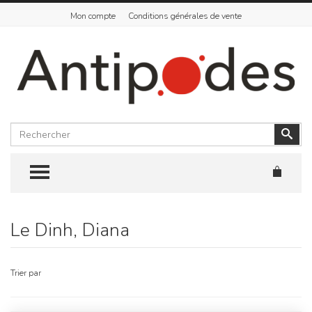
Mon compte
Conditions générales de vente
Rechercher
Vali
TOGGLE MENU
Le Dinh, Diana
Skip
to
content
Trier par