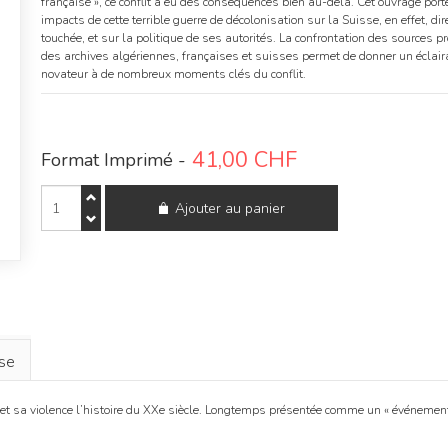
française », ce conflit a eu des conséquences bien au-delà. Cet ouvrage port
impacts de cette terrible guerre de décolonisation sur la Suisse, en effet, di
touchée, et sur la politique de ses autorités. La confrontation des sources p
des archives algériennes, françaises et suisses permet de donner un éclai
novateur à de nombreux moments clés du conflit.
41,00
CHF
Format Imprimé -
quantité
Ajouter au panier
de
La
Suisse
et
la
guerre
d'indépendance
algérienne
(1954-
se
1962)
 sa violence l’histoire du XXe siècle. Longtemps présentée comme un « événement de