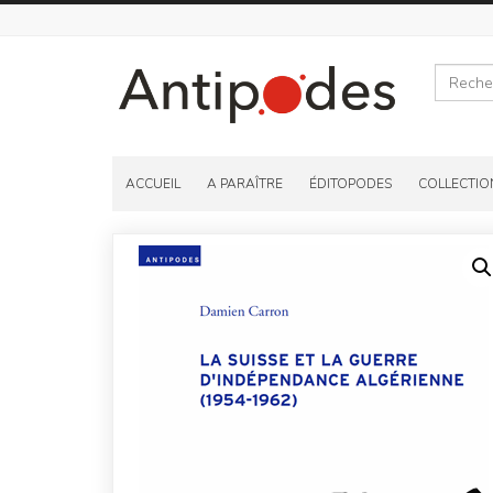
Recherche
Skip
to
ACCUEIL
A PARAÎTRE
ÉDITOPODES
COLLECTIO
content