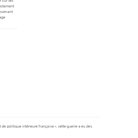
e sur les
rectement
rovenant
rage
 politique intérieure française », cette guerre a eu des