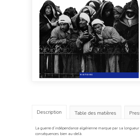
Description
Table des matières
Pres
La guerre d’indépendance algérienne marque par sa longueur et
conséquences bien au-delà.