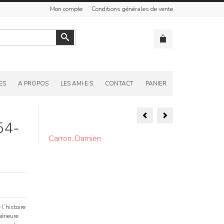
Mon compte
Conditions générales de vente
Valider
ES
A PROPOS
LES AMI·E·S
CONTACT
PANIER
Navigation
54-
de
Carron, Damien
l’article
l’histoire
érieure