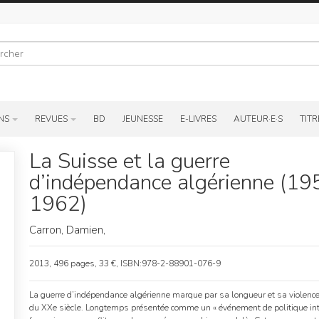
r
NS
REVUES
BD
JEUNESSE
E-LIVRES
AUTEUR·E·S
TITR
La Suisse et la guerre
d’indépendance algérienne (19
1962)
Carron, Damien,
2013, 496 pages, 33 €, ISBN:978-2-88901-076-9
La guerre d’indépendance algérienne marque par sa longueur et sa violence 
du XXe siècle. Longtemps présentée comme un « événement de politique int