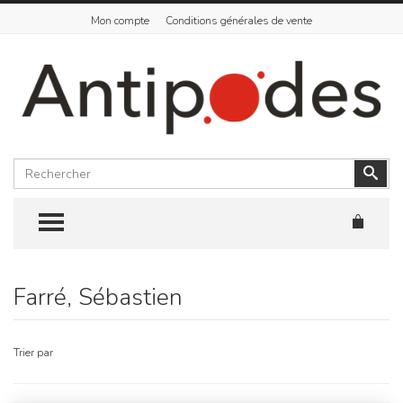
Mon compte
Conditions générales de vente
Rechercher
Vali
TOGGLE MENU
Farré, Sébastien
Skip
to
content
Trier par