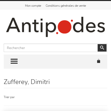
Mon compte
Conditions générales de vente
Rechercher
Vali
TOGGLE MENU
Zufferey, Dimitri
Skip
to
content
Trier par