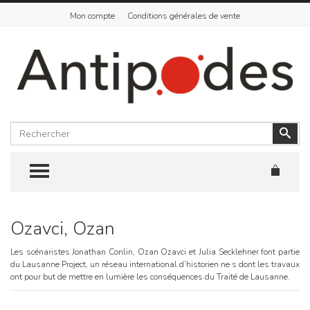
Mon compte
Conditions générales de vente
Rechercher
Vali
TOGGLE MENU
Ozavci, Ozan
Skip
to
content
Les scénaristes Jonathan Conlin, Ozan Ozavci et Julia Secklehner font partie
du Lausanne Project, un réseau international d’historien·ne·s dont les travaux
ont pour but de mettre en lumière les conséquences du Traité de Lausanne.