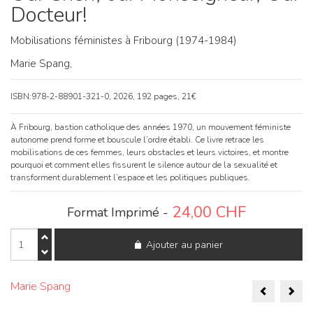
Docteur!
Mobilisations féministes à Fribourg (1974-1984)
Marie Spang,
ISBN:978-2-88901-321-0, 2026, 192 pages, 21€
À Fribourg, bastion catholique des années 1970, un mouvement féministe
autonome prend forme et bouscule l’ordre établi. Ce livre retrace les
mobilisations de ces femmes, leurs obstacles et leurs victoires, et montre
pourquoi et comment elles fissurent le silence autour de la sexualité et
transforment durablement l’espace et les politiques publiques.
24,00
CHF
Format Imprimé -
quantité
Ajouter au panier
de
Oui
Chéri,
Naviga
oui
Marie Spang
Monseigneur,
de
Oui