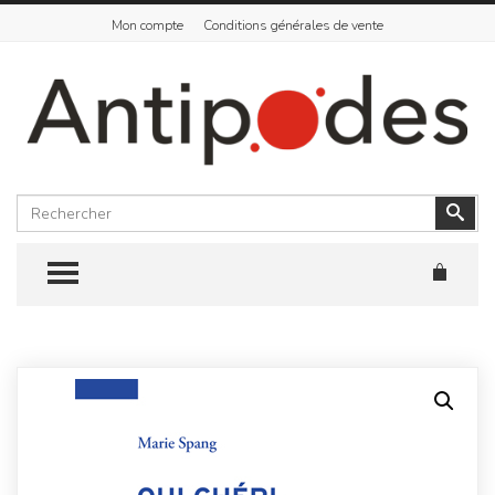
Mon compte
Conditions générales de vente
Rechercher
Vali
TOGGLE MENU
Skip
to
content