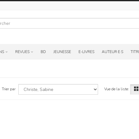
r
NS
REVUES
BD
JEUNESSE
E-LIVRES
AUTEUR·E·S
TITR
Vue de la liste:
Trier par