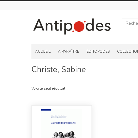
Recherche
Skip
to
ACCUEIL
A PARAÎTRE
ÉDITOPODES
COLLECTIO
content
Christe, Sabine
Voici le seul résultat