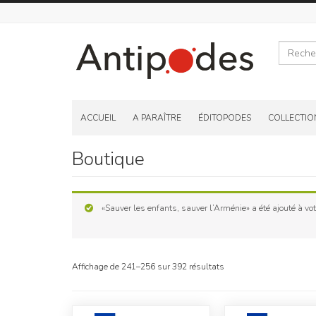
Recherche
Skip
to
ACCUEIL
A PARAÎTRE
ÉDITOPODES
COLLECTIO
content
Boutique
«Sauver les enfants, sauver l’Arménie» a été ajouté à vot
Affichage de 241–256 sur 392 résultats