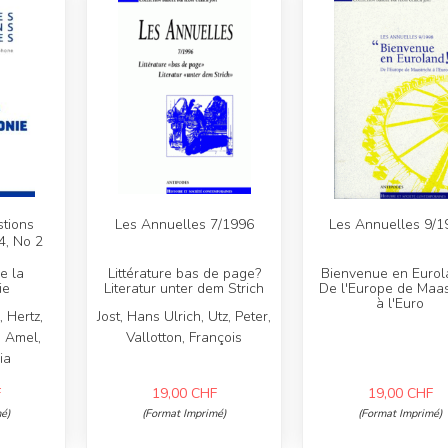
tions
Les Annuelles 7/1996
Les Annuelles 9/1
4, No 2
e la
Littérature bas de page?
Bienvenue en Eurola
ie
Literatur unter dem Strich
De l'Europe de Maas
à l'Euro
, Hertz,
Jost, Hans Ulrich, Utz, Peter,
, Amel,
Vallotton, François
ia
F
19,00
CHF
19,00
CHF
é)
(Format Imprimé)
(Format Imprimé)