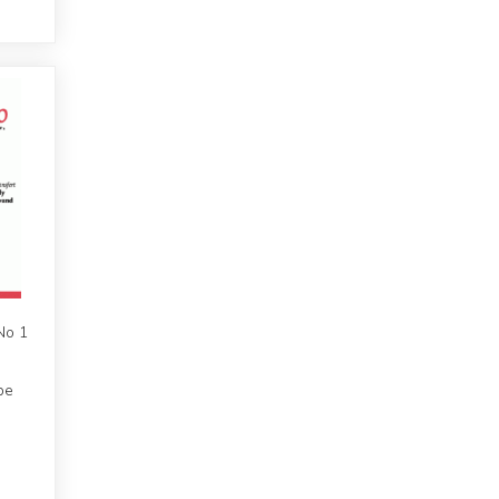
 No 1
pe