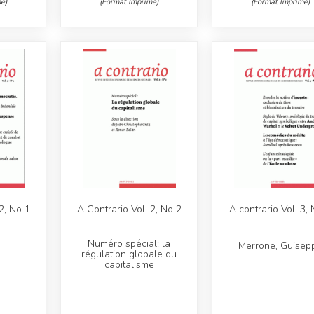
é)
(Format Imprimé)
(Format Imprimé)
2, No 1
A Contrario Vol. 2, No 2
A contrario Vol. 3,
Numéro spécial: la
Merrone, Guisep
régulation globale du
capitalisme