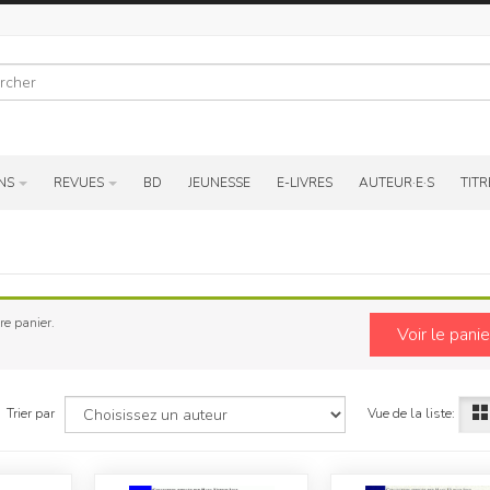
r
NS
REVUES
BD
JEUNESSE
E-LIVRES
AUTEUR·E·S
TITR
re panier.
Voir le panie
Vue de la liste:
Trier par