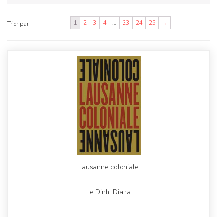
1
2
3
4
…
23
24
25
→
Trier par
Lausanne coloniale
Le Dinh, Diana