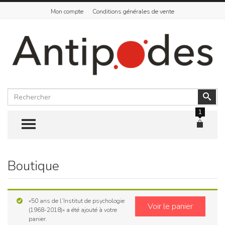
Mon compte
Conditions générales de vente
Rechercher
Vali
1
TOGGLE MENU
Boutique
Skip
to
content
«50 ans de l’Institut de psychologie
Voir le panier
(1968-2018)» a été ajouté à votre
panier.