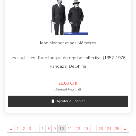
Jean Monnet et ses Mémoires
Les coulisses d'une longue entreprise collective (1952-1976)
Pandazis, Delphine
26,00
CHF
(Format Imprimé)
Ajouter au panier
←
1
2
3
…
7
8
9
10
11
12
13
…
23
24
25
→