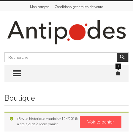
Mon compte
Conditions générales de vente
Rechercher
Vali
1
TOGGLE MENU
Boutique
Skip
to
content
«Revue historique vaudoise 124/2016»
Voir le panier
a été ajouté à votre panier.