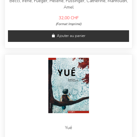
Becci, Irene, Fueger, Helene, Füssinger, Catherine, Mahfoudh,
Amel
32,00
CHF
(Format Imprimé)
Ajouter au panier
Yué