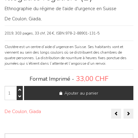
Ethnographie du régime de l'aide d'urgence en Suisse
De Coulon, Giada,
2019, 303 pages, 33 chf, 26 €, ISBN:978-2-88901-131-5
Clostère est un centre d’aide d’urgence en Suisse. Ses habitants vont et
viennent au sein des longs couloirs où se distribuent des chambres de
quatre personnes. La distribution de nourriture à heures fixes ponctue des
journées qui s’étirent dans l’attente et l’angoisse d’un renvoi.
33,00
CHF
Format Imprimé -
quantité
Ajouter au panier
de
Illégalité
régulière
Naviga
(L')
De Coulon, Giada
de
l’articl