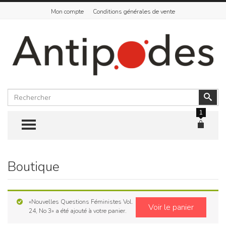
Mon compte
Conditions générales de vente
Rechercher
Vali
1
TOGGLE MENU
Boutique
Skip
to
content
«Nouvelles Questions Féministes Vol.
Voir le panier
24, No 3» a été ajouté à votre panier.