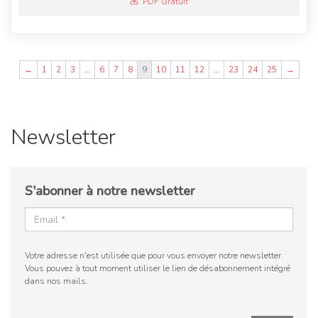
PDF Gratuit
←
1
2
3
…
6
7
8
9
10
11
12
…
23
24
25
→
Newsletter
S'abonner à notre newsletter
Votre adresse n'est utilisée que pour vous envoyer notre newsletter.
Vous pouvez à tout moment utiliser le lien de désabonnement intégré
dans nos mails.