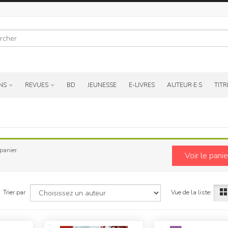
r
NS
REVUES
BD
JEUNESSE
E-LIVRES
AUTEUR·E·S
TITR
panier.
Voir le panie
Vue de la liste:
Trier par