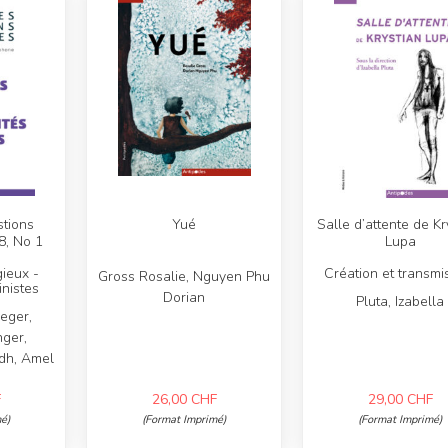
tions
Yué
Salle d’attente de Kr
8, No 1
Lupa
gieux -
Création et transmi
Gross Rosalie, Nguyen Phu
inistes
Dorian
Pluta, Izabella
ueger,
nger,
dh, Amel
F
26,00
CHF
29,00
CHF
é)
(Format Imprimé)
(Format Imprimé)