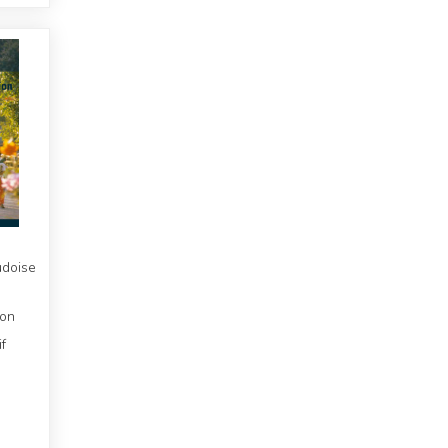
udoise
ion
f