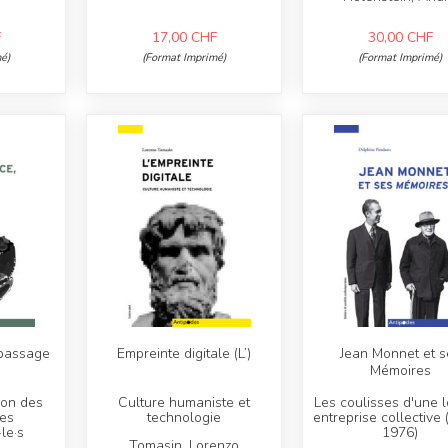
F
17,00
CHF
30,00
CHF
é)
(Format Imprimé)
(Format Imprimé)
 passage
Empreinte digitale (L’)
Jean Monnet et s
Mémoires
ion des
Culture humaniste et
Les coulisses d'une 
des
technologie
entreprise collective
le·s
1976)
Tomasin, Lorenzo