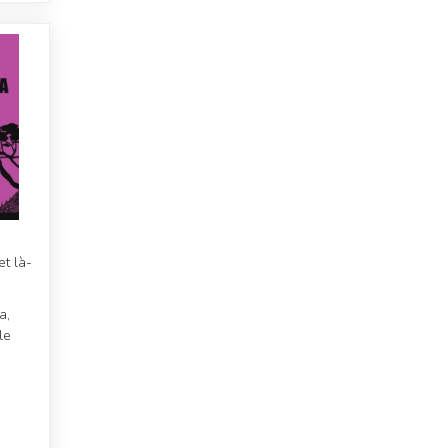
et là-
a,
le