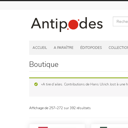
Recherche
Skip
to
ACCUEIL
A PARAÎTRE
ÉDITOPODES
COLLECTIO
content
Boutique
«A tire d’ailes. Contributions de Hans Ulrich Jost à une hi
Affichage de 257–272 sur 392 résultats