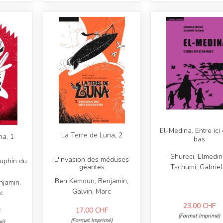
El-Medina. Entre ici 
La Terre de Luna, 2
na, 1
bas
Shureci, Elmedin
L'invasion des méduses
auphin du
Tschumi, Gabriel
géantes
Ben Kemoun, Benjamin,
jamin,
Galvin, Marc
rc
23,00
CHF
17,00
CHF
F
(Format Imprimé)
(Format Imprimé)
é)