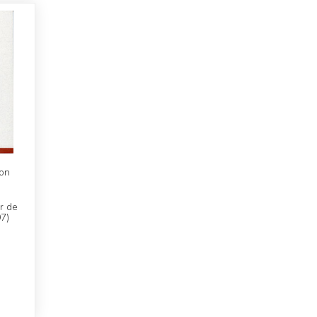
on
r de
7)