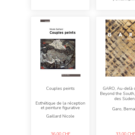
Couples peints
GARO, Au-delà 
Beyond the South,
des Süden
Esthétique de la réception
et peinture figurative
Garo, Berna
Gaillard Nicole
36,00
CHF
33,00
CH