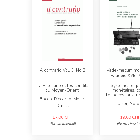
A contrario Vol. 5, No 2
Vade-mecum mon
vaudois XVIe-X
La Palestine et les conflits
Systèmes et pa
du Moyen-Orient
monétaires, c
d'espèces, prix, r
Bocco, Riccardo, Meier,
Furrer, Norb
Daniel
17,00
CHF
19,00
CH
(Format Imprimé)
(Format Imprim