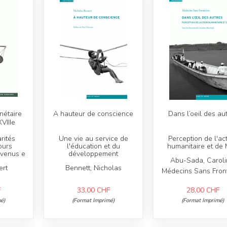
étaire
A hauteur de conscience
Dans l’oeil des au
VIIIe
rités
Une vie au service de
Perception de l'ac
ours
l'éducation et du
humanitaire et de
evenus e
développement
Abu-Sada, Caroli
ert
Bennett, Nicholas
Médecins Sans Front
F
33,00
CHF
28,00
CHF
é)
(Format Imprimé)
(Format Imprimé)