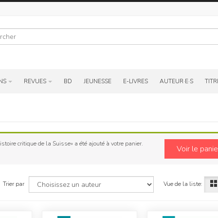
r
NS
REVUES
BD
JEUNESSE
E-LIVRES
AUTEUR·E·S
TITR
stoire critique de la Suisse» a été ajouté à votre panier.
Voir le panie
Vue de la liste:
Trier par