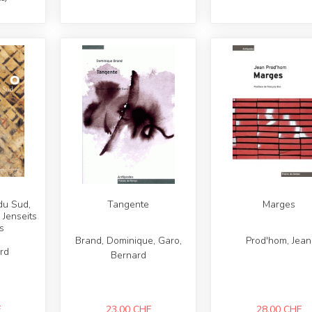
du Sud,
Tangente
Marges
 Jenseits
s
Brand, Dominique, Garo,
Prod'hom, Jean
rd
Bernard
F
23,00
CHF
28,00
CHF