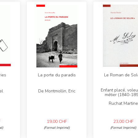
ies
La porte du paradis
Le Roman de Sol
Enfant placé, voleu
el
De Montmollin, Eric
métier (1840-189
Ruchat Martine
F
19,00
CHF
23,00
CHF
é)
(Format Imprimé)
(Format Imprimé)