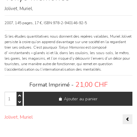
Jolivet, Muriel,
2007, 145 pages, 17 €, ISBN:978-2-940146-92-5
Si les études quantitatives nous donnent des repères valables, Muriel Jolivet
persiste à croire qu’on apprend davantage sur une société en la regardant
trier ses ordures. C’est pourquoi
Tokyo Memories
est composé
d' »instantanés » glanés ici et là, dans les couloirs, les sous-sols, le métro,
les gares, les magasins, et l’on risque d’y découvrir l’envers d’un décor pour
touristes, une manière autre de fonctionner, qui remet en question
l’occidentalisation ou l’internationalisation des mentalités.
21,00
CHF
Format Imprimé -
quantité
Ajouter au panier
de
Tokyo
memories
Nav
Jolivet, Muriel
de