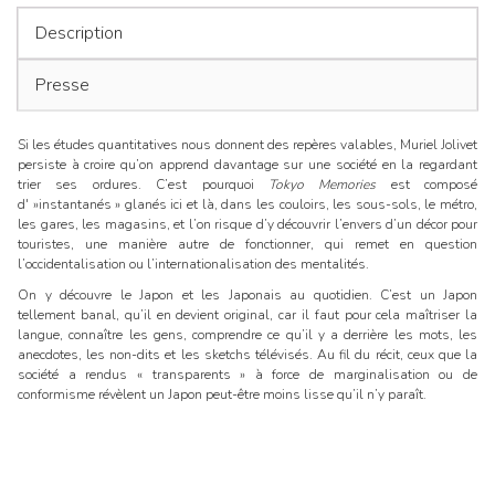
l’ar
Description
Presse
Si les études quantitatives nous donnent des repères valables, Muriel Jolivet
persiste à croire qu’on apprend davantage sur une société en la regardant
trier ses ordures. C’est pourquoi
Tokyo Memories
est composé
d' »instantanés » glanés ici et là, dans les couloirs, les sous-sols, le métro,
les gares, les magasins, et l’on risque d’y découvrir l’envers d’un décor pour
touristes, une manière autre de fonctionner, qui remet en question
l’occidentalisation ou l’internationalisation des mentalités.
On y découvre le Japon et les Japonais au quotidien. C’est un Japon
tellement banal, qu’il en devient original, car il faut pour cela maîtriser la
langue, connaître les gens, comprendre ce qu’il y a derrière les mots, les
anecdotes, les non-dits et les sketchs télévisés. Au fil du récit, ceux que la
société a rendus « transparents » à force de marginalisation ou de
conformisme révèlent un Japon peut-être moins lisse qu’il n’y paraît.