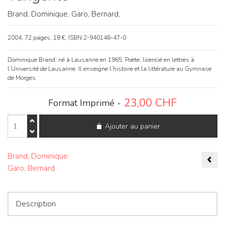
Brand, Dominique,
Garo, Bernard,
2004, 72 pages, 18 €, ISBN:2-940146-47-0
Dominique Brand: né à Lausanne en 1965. Poète, licencié en lettres à
l’Université de Lausanne. Il enseigne l’histoire et la littérature au Gymnase
de Morges.
23,00
CHF
Format Imprimé -
quantité
Ajouter au panier
de
Tangente
Nav
Brand, Dominique
Garo, Bernard
de
l’ar
Description