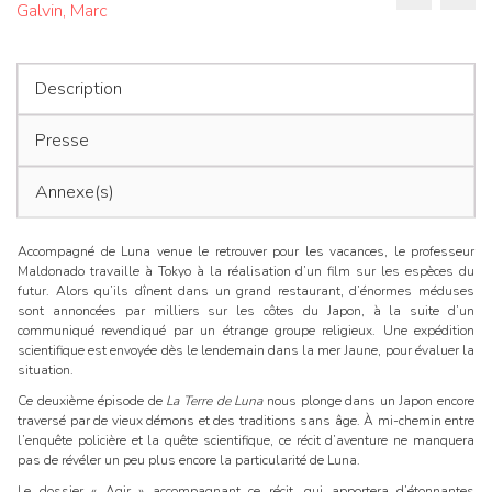
Luna,
Galvin, Marc
de
2
l’articl
Description
Presse
Annexe(s)
Accompagné de Luna venue le retrouver pour les vacances, le professeur
Maldonado travaille à Tokyo à la réalisation d’un film sur les espèces du
futur. Alors qu’ils dînent dans un grand restaurant, d’énormes méduses
sont annoncées par milliers sur les côtes du Japon, à la suite d’un
communiqué revendiqué par un étrange groupe religieux. Une expédition
scientifique est envoyée dès le lendemain dans la mer Jaune, pour évaluer la
situation.
Ce deuxième épisode de
La Terre de Luna
nous plonge dans un Japon encore
traversé par de vieux démons et des traditions sans âge. À mi-chemin entre
l’enquête policière et la quête scientifique, ce récit d’aventure ne manquera
pas de révéler un peu plus encore la particularité de Luna.
Le dossier « Agir » accompagnant ce récit, qui apportera d’étonnantes