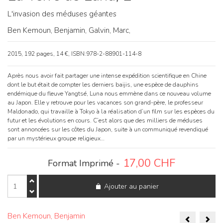
L'invasion des méduses géantes
Ben Kemoun, Benjamin,
Galvin, Marc,
2015, 192 pages, 14 €, ISBN:978-2-88901-114-8
Après nous avoir fait partager une intense expédition scientifique en Chine
dont le but était de compter les derniers baijis, une espèce de dauphins
endémique du fleuve Yangtsé, Luna nous emmène dans ce nouveau volume
au Japon. Elle y retrouve pour les vacances son grand-père, le professeur
Maldonado, qui travaille à Tokyo à la réalisation d’un film sur les espèces du
futur et les évolutions en cours. C’est alors que des milliers de méduses
sont annoncées sur les côtes du Japon, suite à un communiqué revendiqué
par un mystérieux groupe religieux…
17,00
CHF
Format Imprimé -
quantité
Ajouter au panier
de
La
Terre
Naviga
de
Ben Kemoun, Benjamin