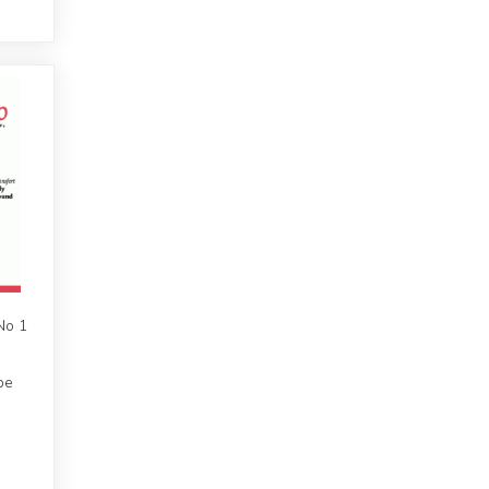
 No 1
pe