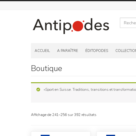
Recherche
Skip
to
ACCUEIL
A PARAÎTRE
ÉDITOPODES
COLLECTIO
content
Boutique
«Sport en Suisse. Traditions, transitions et transformatio
Affichage de 241–256 sur 392 résultats