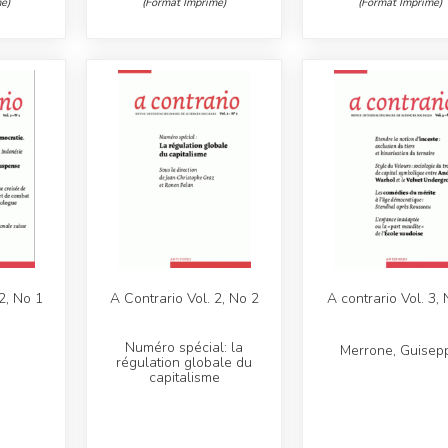
é)
(Format Imprimé)
(Format Imprimé)
2, No 1
A Contrario Vol. 2, No 2
A contrario Vol. 3,
Numéro spécial: la
Merrone, Guisep
régulation globale du
capitalisme