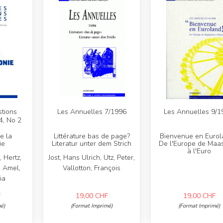
tions
Les Annuelles 7/1996
Les Annuelles 9/1
4, No 2
e la
Littérature bas de page?
Bienvenue en Eurola
ie
Literatur unter dem Strich
De l'Europe de Maas
à l'Euro
, Hertz,
Jost, Hans Ulrich, Utz, Peter,
, Amel,
Vallotton, François
ia
F
19,00
CHF
19,00
CHF
é)
(Format Imprimé)
(Format Imprimé)