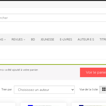
r
NS
REVUES
BD
JEUNESSE
E-LIVRES
AUTEUR·E·S
TITR
ns» a été ajouté à votre panier.
Voir le panie
Vue de la liste:
Trier par