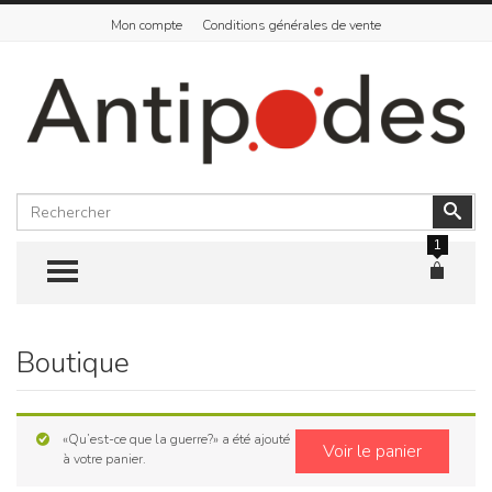
Mon compte
Conditions générales de vente
Rechercher
Vali
1
TOGGLE MENU
Boutique
Skip
to
content
«Qu’est-ce que la guerre?» a été ajouté
Voir le panier
à votre panier.