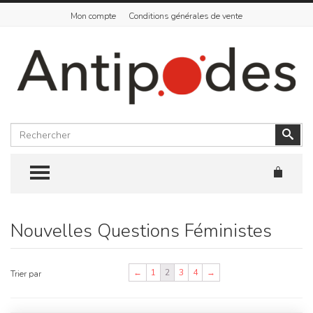
Mon compte
Conditions générales de vente
Rechercher
Vali
TOGGLE MENU
Nouvelles Questions Féministes
Skip
to
content
←
1
2
3
4
→
Trier par