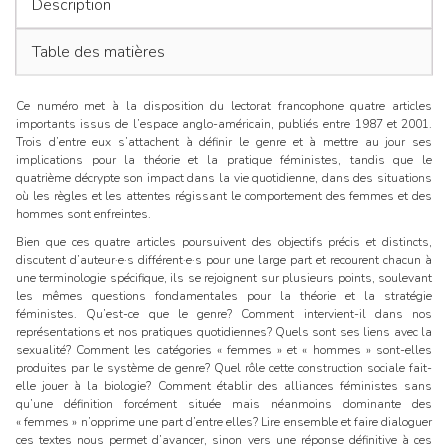
Description
Table des matières
Ce numéro met à la disposition du lectorat francophone quatre articles
importants issus de l’espace anglo-américain, publiés entre 1987 et 2001.
Trois d’entre eux s’attachent à définir le genre et à mettre au jour ses
implications pour la théorie et la pratique féministes, tandis que le
quatrième décrypte son impact dans la vie quotidienne, dans des situations
où les règles et les attentes régissant le comportement des femmes et des
hommes sont enfreintes.
Bien que ces quatre articles poursuivent des objectifs précis et distincts,
discutent d’auteur·e·s différent·e·s pour une large part et recourent chacun à
une terminologie spécifique, ils se rejoignent sur plusieurs points, soulevant
les mêmes questions fondamentales pour la théorie et la stratégie
féministes. Qu’est-ce que le genre? Comment intervient-il dans nos
représentations et nos pratiques quotidiennes? Quels sont ses liens avec la
sexualité? Comment les catégories « femmes » et « hommes » sont-elles
produites par le système de genre? Quel rôle cette construction sociale fait-
elle jouer à la biologie? Comment établir des alliances féministes sans
qu’une définition forcément située mais néanmoins dominante des
« femmes » n’opprime une part d’entre elles? Lire ensemble et faire dialoguer
ces textes nous permet d’avancer, sinon vers une réponse définitive à ces