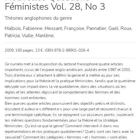
Féministes Vol. 28, No 3
Théories anglophones du genre
Malbois, Fabienne,
Messant, Françoise,
Pannatier, Gaël,
Roux,
Patricia,
Vuille, Marilène,
2009, 160 pages, 13 €, ISBN:978-2-88901-026-4
Ce numéro met à la disposition du lectorat francophone quatre articles
importants issus de l’espace anglo-américain, publiés entre 1987 et 2001.
Trois d’entre eux s’attachent à définir le genre et à mettre au jour ses
implications pour la théorie et la pratique féministes, tandis que le quatrième
décrypte son impact dans la vie quotidienne, dans des situations où les
règles et les attentes régissant le comportement des femmes et des
hommes sont enfreintes.
Bien que ces quatre articles poursuivent des objectifs précis et distincts,
discutent d’auteur·e·s différent·e·s pour une large part et recourent chacun à
une terminologie spécifique, ils se rejoignent sur plusieurs points, soulevant
les mêmes questions fondamentales pour la théorie et la stratégie
féministes. Qu’est-ce que le genre? Comment intervient-il dans nos
représentations et nos pratiques quotidiennes? Quels sont ses liens avec la
sexualité? Comment les catégories « femmes » et « hommes » sont-elles