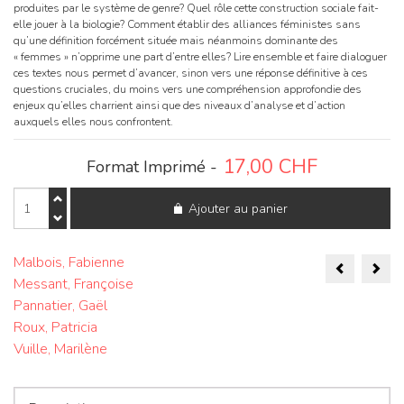
produites par le système de genre? Quel rôle cette construction sociale fait-
elle jouer à la biologie? Comment établir des alliances féministes sans
qu’une définition forcément située mais néanmoins dominante des
« femmes » n’opprime une part d’entre elles? Lire ensemble et faire dialoguer
ces textes nous permet d’avancer, sinon vers une réponse définitive à ces
questions cruciales, du moins vers une compréhension approfondie des
enjeux qu’elles charrient ainsi que des niveaux d’analyse et d’action
auxquels elles nous confrontent.
17,00
CHF
Format Imprimé -
quantité
Ajouter au panier
de
Nouvelles
Questions
Naviga
Féministes
Malbois, Fabienne
Vol.
Messant, Françoise
de
28,
Pannatier, Gaël
No
l’articl
3
Roux, Patricia
Vuille, Marilène