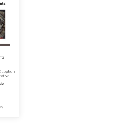
nts
éception
rative
ole
F
é)