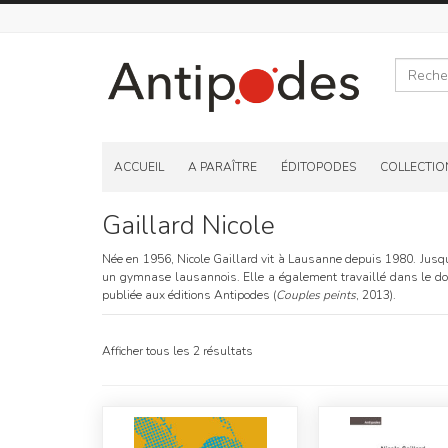
Recherche
Skip
to
ACCUEIL
A PARAÎTRE
ÉDITOPODES
COLLECTIO
content
Gaillard Nicole
Née en 1956, Nicole Gaillard vit à Lausanne depuis 1980. Jusqu'à
un gymnase lausannois. Elle a également travaillé dans le dom
publiée aux éditions Antipodes (
Couples peints
, 2013).
Afficher tous les 2 résultats