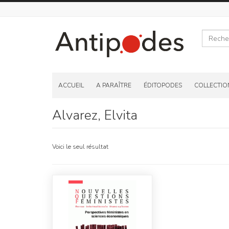
Recherche
Skip
to
ACCUEIL
A PARAÎTRE
ÉDITOPODES
COLLECTIO
content
Alvarez, Elvita
Voici le seul résultat