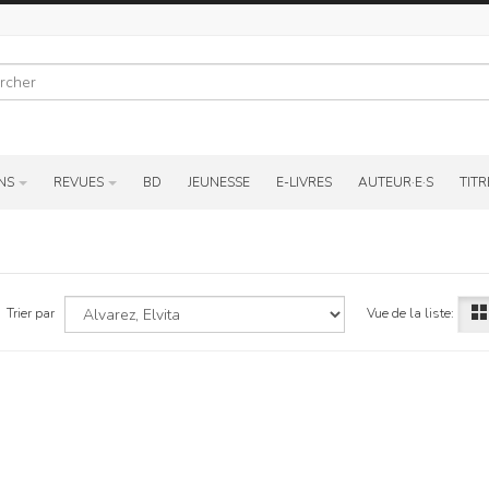
r
NS
REVUES
BD
JEUNESSE
E-LIVRES
AUTEUR·E·S
TITR
Vue de la liste:
Trier par