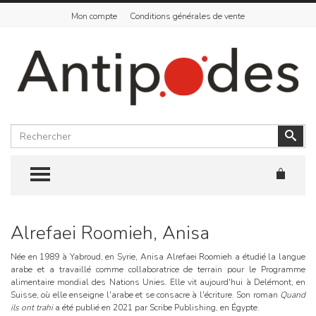
Mon compte
Conditions générales de vente
Rechercher
Vali
TOGGLE MENU
Alrefaei Roomieh, Anisa
Skip
to
content
Née en 1989 à Yabroud, en Syrie, Anisa Alrefaei Roomieh a étudié la langue
arabe et a travaillé comme collaboratrice de terrain pour le Programme
alimentaire mondial des Nations Unies. Elle vit aujourd'hui à Delémont, en
Suisse, où elle enseigne l'arabe et se consacre à l'écriture. Son roman
Quand
ils ont trahi
a été publié en 2021 par Scribe Publishing, en Égypte.