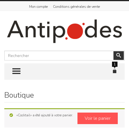
Mon compte
Conditions générales de vente
Rechercher
Vali
1
TOGGLE MENU
Boutique
Skip
to
content
«Cocktail» a été ajouté à votre panier.
Voir le panier