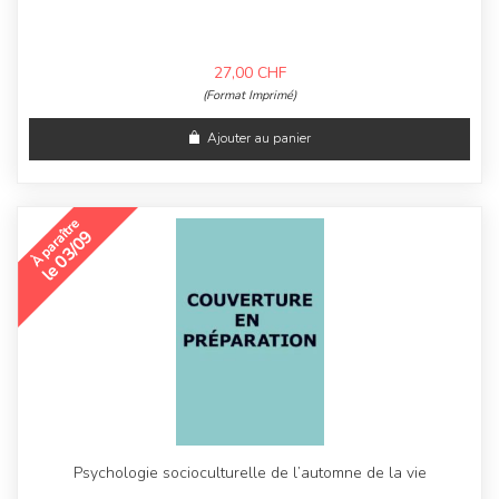
27,00
CHF
(Format Imprimé)
Ajouter au panier
À paraître
le 03/09
Psychologie socioculturelle de l’automne de la vie