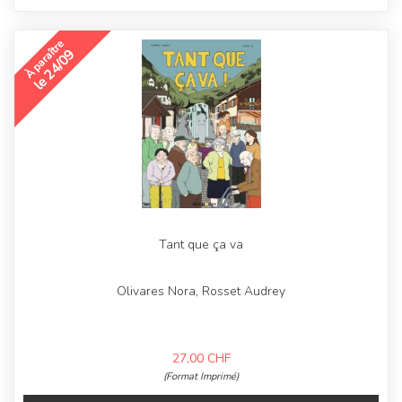
À paraître
le 24/09
Tant que ça va
Olivares Nora, Rosset Audrey
27,00
CHF
(Format Imprimé)