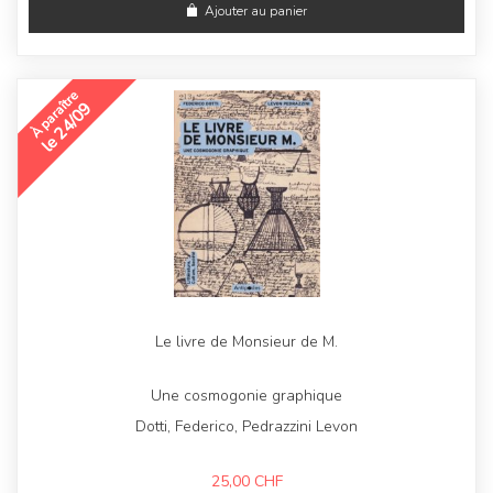
Ajouter au panier
À paraître
le 24/09
Le livre de Monsieur de M.
Une cosmogonie graphique
Dotti, Federico, Pedrazzini Levon
25,00
CHF