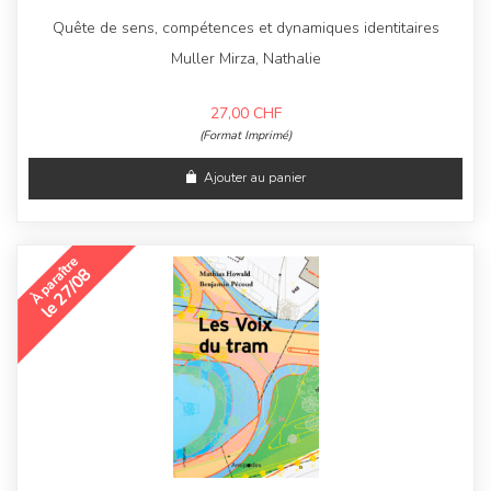
Quête de sens, compétences et dynamiques identitaires
Muller Mirza, Nathalie
27,00
CHF
(Format Imprimé)
Ajouter au panier
À paraître
le 27/08