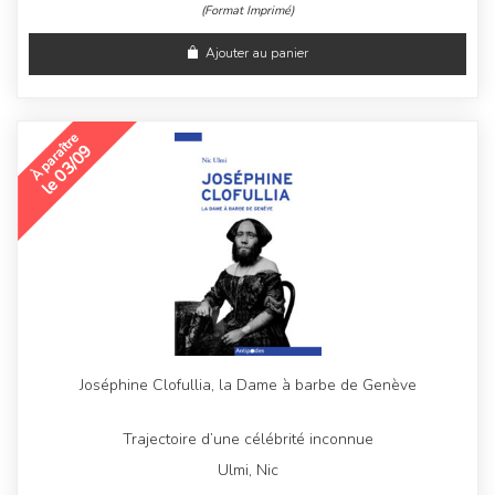
(Format Imprimé)
Ajouter au panier
À paraître
le 03/09
Joséphine Clofullia, la Dame à barbe de Genève
Trajectoire d’une célébrité inconnue
Ulmi, Nic