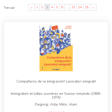
←
1
2
3
4
5
6
…
23
24
25
→
Trier par
Compañeros de la emigración! Lavoratori emigrati!
Immigration et luttes ouvrières en Suisse romande (1968-
1974)
Degiorgi, Alda, Mélo, Alain