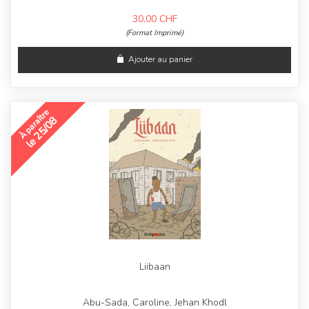
30,00
CHF
(Format Imprimé)
Ajouter au panier
À paraître
le 25/08
Liibaan
Abu-Sada, Caroline, Jehan Khodl