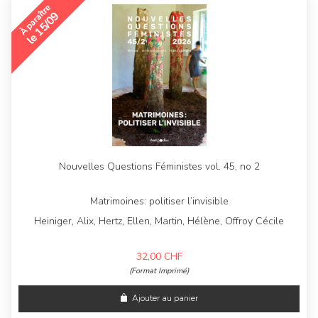
À paraître
le 15/09
Nouvelles Questions Féministes vol. 45, no 2
Matrimoines: politiser l’invisible
Heiniger, Alix, Hertz, Ellen, Martin, Hélène, Offroy Cécile
32,00
CHF
(Format Imprimé)
Ajouter au panier