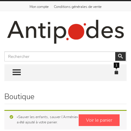
Mon compte
Conditions générales de vente
Rechercher
Vali
1
TOGGLE MENU
Boutique
Skip
to
content
«Sauver les enfants, sauver l’Arménie»
Voir le panier
a été ajouté à votre panier.