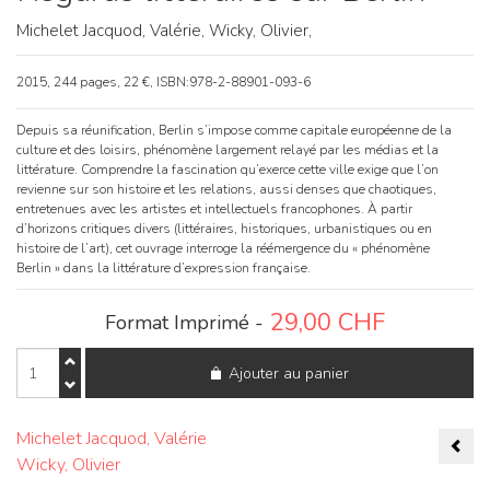
Michelet Jacquod, Valérie,
Wicky, Olivier,
2015, 244 pages, 22 €, ISBN:978-2-88901-093-6
Depuis sa réunification, Berlin s’impose comme capitale européenne de la
culture et des loisirs, phénomène largement relayé par les médias et la
littérature. Comprendre la fascination qu’exerce cette ville exige que l’on
revienne sur son histoire et les relations, aussi denses que chaotiques,
entretenues avec les artistes et intellectuels francophones. À partir
d’horizons critiques divers (littéraires, historiques, urbanistiques ou en
histoire de l’art), cet ouvrage interroge la réémergence du « phénomène
Berlin » dans la littérature d’expression française.
29,00
CHF
Format Imprimé -
quantité
Ajouter au panier
de
Regards
littéraires
Nav
sur
Michelet Jacquod, Valérie
Berlin
Wicky, Olivier
de