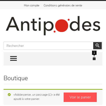
Mon compte
Conditions générales de vente
Rechercher
Vali
1
TOGGLE MENU
Boutique
Skip
to
content
«Adolescence, un passage (L’)» a été
Voir le panier
ajouté à votre panier.