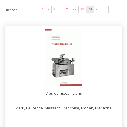
←
1
2
3
…
21
22
23
24
25
→
Trier par
Vies de mécaniciens
Marti, Laurence, Messant, Françoise, Modak, Marianne