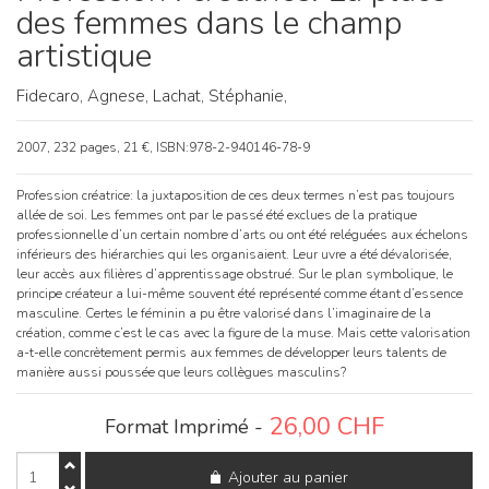
des femmes dans le champ
artistique
Fidecaro, Agnese,
Lachat, Stéphanie,
2007, 232 pages, 21 €, ISBN:978-2-940146-78-9
Profession créatrice: la juxtaposition de ces deux termes n’est pas toujours
allée de soi. Les femmes ont par le passé été exclues de la pratique
professionnelle d’un certain nombre d’arts ou ont été reléguées aux échelons
inférieurs des hiérarchies qui les organisaient. Leur uvre a été dévalorisée,
leur accès aux filières d’apprentissage obstrué. Sur le plan symbolique, le
principe créateur a lui-même souvent été représenté comme étant d’essence
masculine. Certes le féminin a pu être valorisé dans l’imaginaire de la
création, comme c’est le cas avec la figure de la muse. Mais cette valorisation
a-t-elle concrètement permis aux femmes de développer leurs talents de
manière aussi poussée que leurs collègues masculins?
26,00
CHF
Format Imprimé -
quantité
Ajouter au panier
de