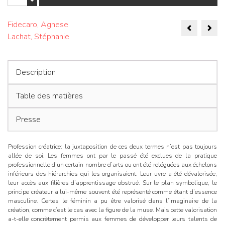
Profession
:
Naviga
créatrice.
Fidecaro, Agnese
La
Lachat, Stéphanie
de
place
des
l’articl
femmes
dans
Description
le
champ
Table des matières
artistique
Presse
Profession créatrice: la juxtaposition de ces deux termes n’est pas toujours
allée de soi. Les femmes ont par le passé été exclues de la pratique
professionnelle d’un certain nombre d’arts ou ont été reléguées aux échelons
inférieurs des hiérarchies qui les organisaient. Leur uvre a été dévalorisée,
leur accès aux filières d’apprentissage obstrué. Sur le plan symbolique, le
principe créateur a lui-même souvent été représenté comme étant d’essence
masculine. Certes le féminin a pu être valorisé dans l’imaginaire de la
création, comme c’est le cas avec la figure de la muse. Mais cette valorisation
a-t-elle concrètement permis aux femmes de développer leurs talents de