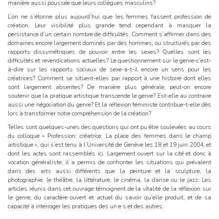
manière aussi poussée que leurs collègues masculins?
L’on ne s’étonne plus aujourd’hui que les femmes fassent profession de
création. Leur visibilité plus grande tend cependant à masquer la
persistance d’un certain nombre de difficultés. Comment s’affirmer dans des
domaines encore largement dominés par des hommes, ou structurés par des
rapports dissymétriques de pouvoir entre les sexes? Quelles sont les
difficultés et revendications actuelles? Le questionnement sur le genre-c’est-
à-dire sur les rapports sociaux de sexe-a-t-il encore un sens pour les
créatrices? Comment se situent-elles par rapport à une histoire dont elles
sont largement absentes? De manière plus générale, peut-on encore
soutenir que la pratique artistique transcende le genre? Est-elle au contraire
aussi une négociation du genre? Et la réflexion féministe contribue-t-elle dès
lors à transformer notre compréhension de la création?
Telles sont quelques-unes des questions qui ont pu être soulevées au cours
du colloque « Profession: créatrice. La place des femmes dans le champ
artistique », qui s’est tenu à l’Université de Genève les 18 et 19 juin 2004, et
dont les actes sont rassemblés ici. Largement ouvert sur la cité et donc à
vocation généraliste, il a permis de confronter les situations qui prévalent
dans des arts aussi différents que la peinture et la sculpture, la
photographie, le théâtre, la littérature, le cinéma, la danse ou le jazz. Les
articles réunis dans cet ouvrage témoignent de la vitalité de la réflexion sur
le genre, du caractère ouvert et actuel du savoir qu’elle produit, et de sa
capacité à interroger les pratiques des un·e·s et des autres.