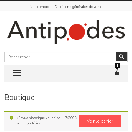
Mon compte
Conditions générales de vente
Rechercher
Vali
1
TOGGLE MENU
Boutique
Skip
to
content
«Revue historique vaudoise 117/2009»
Voir le panier
a été ajouté à votre panier.