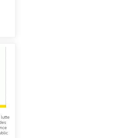
lutte
 des
ence
ublic