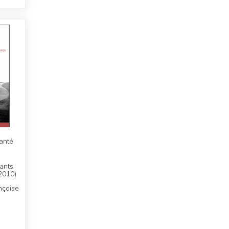
anté
ants
2010)
nçoise