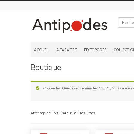
Recherche
Skip
to
ACCUEIL
A PARAÎTRE
ÉDITOPODES
COLLECTIO
content
Boutique
«Nouvelles Questions Féministes Vol. 21, No 2» a été ajo
Affichage de 369–384 sur 392 résultats