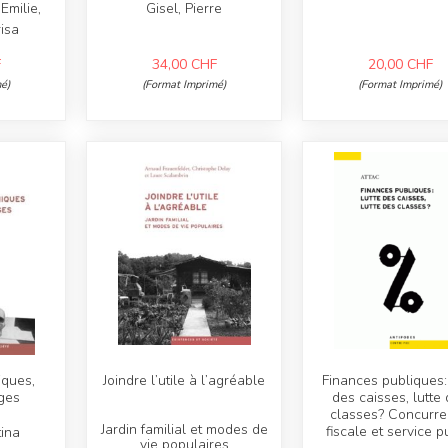
Emilie,
Gisel, Pierre
isa
F
34,00
CHF
20,00
CHF
é)
(Format Imprimé)
(Format Imprimé)
iques,
Joindre l’utile à l’agréable
Finances publiques: 
iges
des caisses, lutte
classes? Concurr
Jardin familial et modes de
fiscale et service p
tina
vie populaires