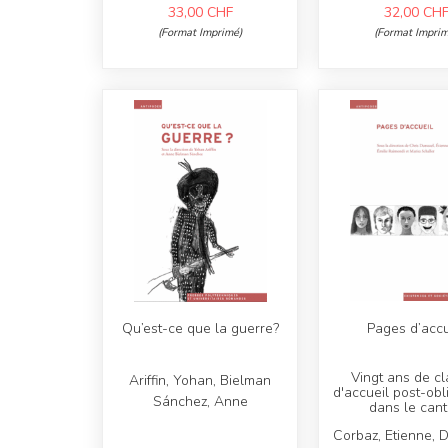
33,00
CHF
32,00
CH
(Format Imprimé)
(Format Imprim
Qu’est-ce que la guerre?
Pages d’accu
Vingt ans de c
Ariffin, Yohan, Bielman
d'accueil post-obl
Sánchez, Anne
dans le can
Corbaz, Etienne, D