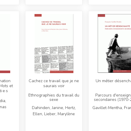
mation
Cachez ce travail que je ne
Un métier désench
Mots et
saurais voir
i·e·s
Ethnographies du travail du
Parcours d'enseign
sexe
secondaires (1970-
ia,
onas
Dahinden, Janine, Hertz,
Gavillet-Mentha, Fra
Ellen, Lieber, Marylène