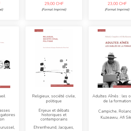
F
29,00
CHF
23,00
CHF
é)
(Format Imprimé)
(Format Imprimé)
eil
Religieux, société civile,
Adultes Aînés : les o
politique
de la formation
lasses
Enjeux et débats
Campiche, Roland 
igatoires
historiques et
Kuzeawu, Afi Si
ton
contemporains
urussel,
Ehrenfreund, Jacques,