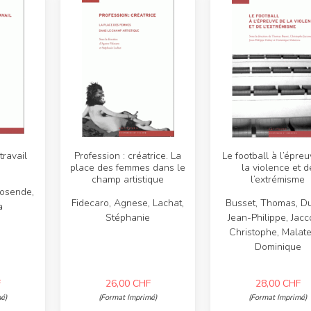
travail
Profession : créatrice. La
Le football à l’épre
place des femmes dans le
la violence et d
champ artistique
l’extrémisme
Rosende,
Fidecaro, Agnese, Lachat,
Busset, Thomas, D
a
Stéphanie
Jean-Philippe, Jacc
Christophe, Malate
Dominique
F
26,00
CHF
28,00
CHF
é)
(Format Imprimé)
(Format Imprimé)