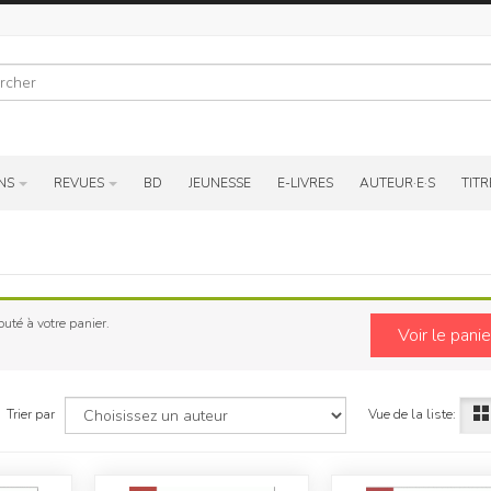
r
NS
REVUES
BD
JEUNESSE
E-LIVRES
AUTEUR·E·S
TITR
uté à votre panier.
Voir le panie
Vue de la liste:
Trier par