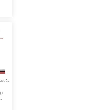
ubliés
J.,
ka