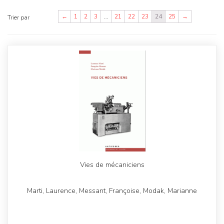
←
1
2
3
…
21
22
23
24
25
→
Trier par
Vies de mécaniciens
Marti, Laurence, Messant, Françoise, Modak, Marianne