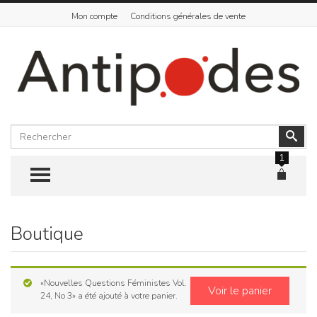
Mon compte
Conditions générales de vente
Rechercher
Vali
1
TOGGLE MENU
Boutique
Skip
to
content
«Nouvelles Questions Féministes Vol.
Voir le panier
24, No 3» a été ajouté à votre panier.