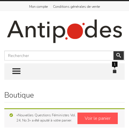
Mon compte
Conditions générales de vente
Rechercher
Vali
1
TOGGLE MENU
Boutique
Skip
to
content
«Nouvelles Questions Féministes Vol.
Voir le panier
24, No 3» a été ajouté à votre panier.