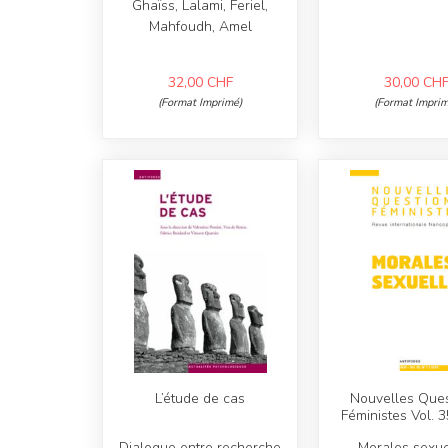
Ghaïss, Lalami, Feriel,
Mahfoudh, Amel
32,00
CHF
30,00
CH
(Format Imprimé)
(Format Imprim
L’étude de cas
Nouvelles Ques
Féministes Vol. 3
Dialogue entre recherche
Morales sexue