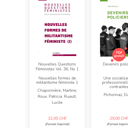
Nouvelles Questions
Devenirs polic
Féministes Vol. 36, No 1
Nouvelles formes de
Une socialisa
militantisme féministe 1
professionnel
contraste
Chaponnière, Martine,
Pichonnaz, D
Roux, Patricia, Ruault,
Lucile
32,00
CHF
29,00
CH
(Format Imprimé)
(Format Imprim