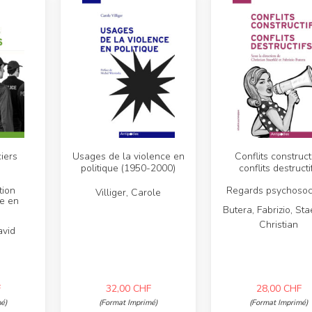
iers
Usages de la violence en
Conflits constructi
politique (1950-2000)
conflits destructi
tion
Regards psychosoc
Villiger, Carole
le en
Butera, Fabrizio, Sta
s
Christian
avid
F
32,00
CHF
28,00
CHF
é)
(Format Imprimé)
(Format Imprimé)