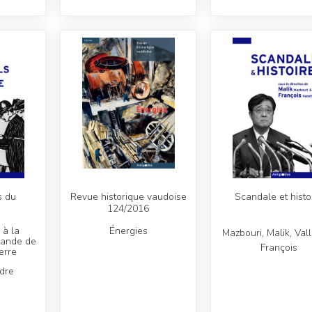
s du
Revue historique vaudoise
Scandale et histo
e
124/2016
 à la
Énergies
Mazbouri, Malik, Vall
mande de
François
erre
ndre