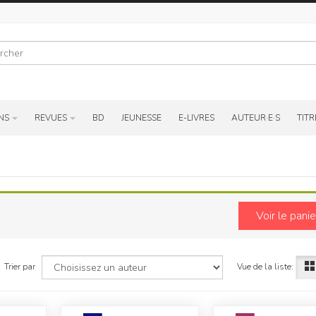
r
NS
REVUES
BD
JEUNESSE
E-LIVRES
AUTEUR·E·S
TITR
Voir le panie
Vue de la liste:
Trier par