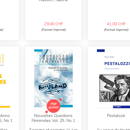
F
29,00
CHF
41,00
CHF
é)
(Format Imprimé)
(Format Imprimé)
tions
Nouvelles Questions
Pestalozzi
5, No 1
Féministes Vol. 25, No 1
lles
Sexisme et racisme: le cas
Au coeur du tourn