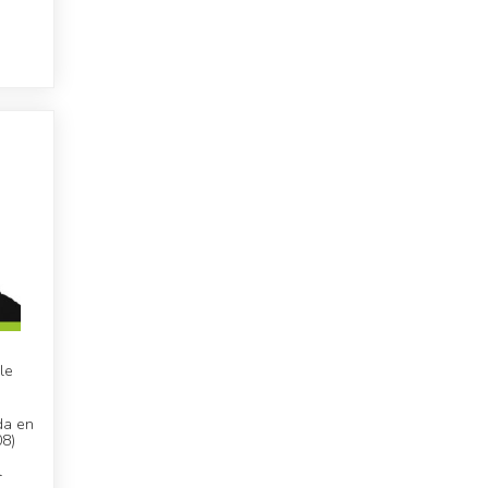
le
ida en
08)
l