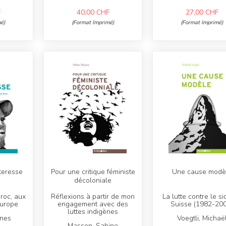
F
40,00
CHF
27,00
CHF
é)
(Format Imprimé)
(Format Imprimé)
teresse
Pour une critique féministe
Une cause modè
décoloniale
roc, aux
Réflexions à partir de mon
La lutte contre le s
Europe
engagement avec des
Suisse (1982-20
luttes indigènes
nnes
Voegtli, Michaë
Masson, Sabine