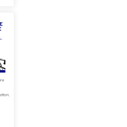
ire
otton,