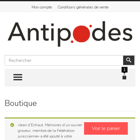
Mon compte
Conditions générales de vente
Rechercher
Vali
1
TOGGLE MENU
Boutique
Skip
to
content
«Jean d’Enhaut. Mémoires d’un ouvrier
Voir le panier
graveur, membre de la Fédération
jurassienne» a été ajouté à votre